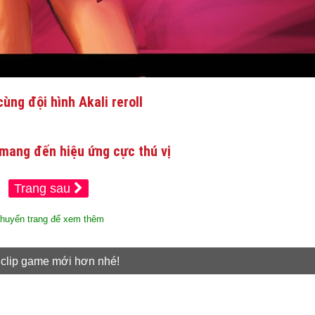
ùng đội hình Akali reroll
mang đến hiệu ứng cực thú vị
Trang sau
huyển trang để xem thêm
 clip game mới hơn nhé!