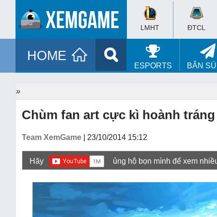
LMHT
ĐTCL
HOME
ESPORTS
BẮN S
»
Chùm fan art cực kì hoành trán
Team XemGame
| 23/10/2014 15:12
Hãy
ủng hộ bọn mình để xem nhiề