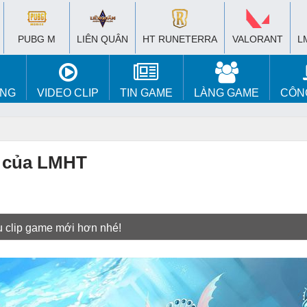
PUBG M
LIÊN QUÂN
HT RUNETERRA
VALORANT
L
ÚNG
VIDEO CLIP
TIN GAME
LÀNG GAME
CÔN
g của LMHT
u clip game mới hơn nhé!