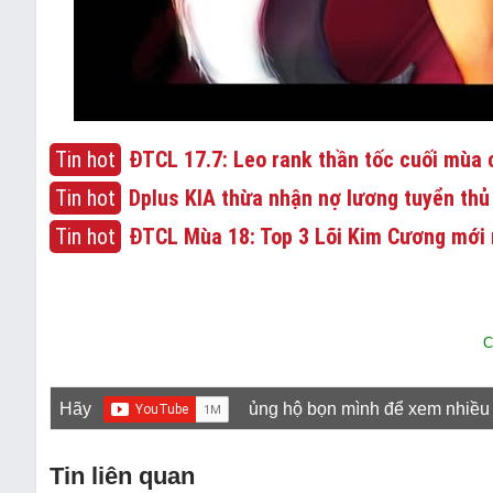
Tin hot
ĐTCL 17.7: Leo rank thần tốc cuối mùa c
Tin hot
Dplus KIA thừa nhận nợ lương tuyển thủ
Tin hot
ĐTCL Mùa 18: Top 3 Lõi Kim Cương mới 
C
Hãy
ủng hộ bọn mình để xem nhiều
Tin liên quan