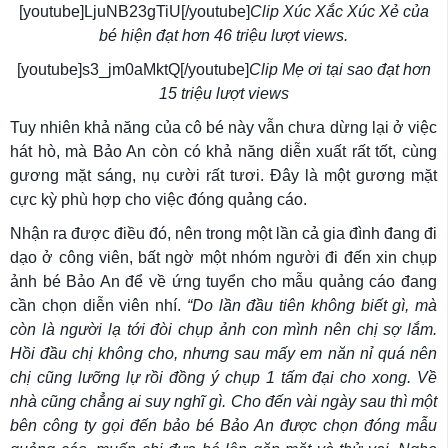
[youtube]LjuNB23gTiU[/youtube]
Clip Xúc Xắc Xúc Xẻ của
bé hiện đạt hơn 46 triệu lượt views.
[youtube]s3_jm0aMktQ[/youtube]
Clip Mẹ ơi tại sao đạt hơn
15 triệu lượt views
Tuy nhiên khả năng của cô bé này vẫn chưa dừng lại ở việc
hát hò, mà Bảo An còn có khả năng diễn xuất rất tốt, cùng
gương mặt sáng, nụ cười rất tươi. Đây là một gương mặt
cực kỳ phù hợp cho việc đóng quảng cáo.
Nhận ra được điều đó, nên trong một lần cả gia đình đang đi
dạo ở công viên, bất ngờ một nhóm người đi đến xin chụp
ảnh bé Bảo An để về ứng tuyển cho mẫu quảng cáo đang
cần chọn diễn viên nhí.
“Do lần đầu tiên không biết gì, mà
còn là người lạ tới đòi chụp ảnh con mình nên chị sợ lắm.
Hồi đầu chị không cho, nhưng sau mấy em năn nỉ quá nên
chị cũng lưỡng lự rồi đồng ý chụp 1 tấm đại cho xong. Về
nhà cũng chẳng ai suy nghĩ gì. Cho đến vài ngày sau thì một
bên công ty gọi đến bảo bé Bảo An được chọn đóng mẫu