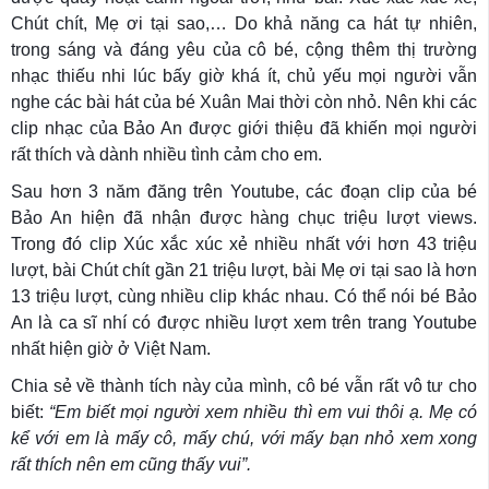
Chút chít, Mẹ ơi tại sao,… Do khả năng ca hát tự nhiên,
trong sáng và đáng yêu của cô bé, cộng thêm thị trường
nhạc thiếu nhi lúc bấy giờ khá ít, chủ yếu mọi người vẫn
nghe các bài hát của bé Xuân Mai thời còn nhỏ. Nên khi các
clip nhạc của Bảo An được giới thiệu đã khiến mọi người
rất thích và dành nhiều tình cảm cho em.
Sau hơn 3 năm đăng trên Youtube, các đoạn clip của bé
Bảo An hiện đã nhận được hàng chục triệu lượt views.
Trong đó clip Xúc xắc xúc xẻ nhiều nhất với hơn 43 triệu
lượt, bài Chút chít gần 21 triệu lượt, bài Mẹ ơi tại sao là hơn
13 triệu lượt, cùng nhiều clip khác nhau. Có thể nói bé Bảo
An là ca sĩ nhí có được nhiều lượt xem trên trang Youtube
nhất hiện giờ ở Việt Nam.
Chia sẻ về thành tích này của mình, cô bé vẫn rất vô tư cho
biết:
“Em biết mọi người xem nhiều thì em vui thôi ạ. Mẹ có
kể với em là mấy cô, mấy chú, với mấy bạn nhỏ xem xong
rất thích nên em cũng thấy vui”.