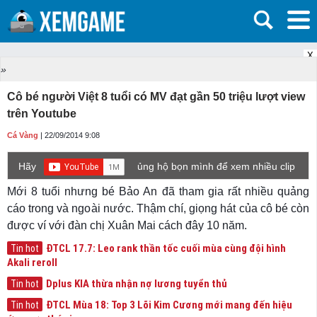
X
»
Cô bé người Việt 8 tuổi có MV đạt gần 50 triệu lượt view
trên Youtube
Cá Vàng
| 22/09/2014 9:08
Hãy
ủng hộ bọn mình để xem nhiều clip
game mới hơn nhé!
Mới 8 tuổi nhưng bé Bảo An đã tham gia rất nhiều quảng
cáo trong và ngoài nước. Thậm chí, giọng hát của cô bé còn
được ví với đàn chị Xuân Mai cách đây 10 năm.
ĐTCL 17.7: Leo rank thần tốc cuối mùa cùng đội hình
Tin hot
Akali reroll
Dplus KIA thừa nhận nợ lương tuyển thủ
Tin hot
ĐTCL Mùa 18: Top 3 Lõi Kim Cương mới mang đến hiệu
Tin hot