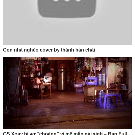
Con nhà nghèo cover by thánh bàn chải
GS Xoay bị vợ “choảng” vì mê mẩn gái xinh – Bản Full