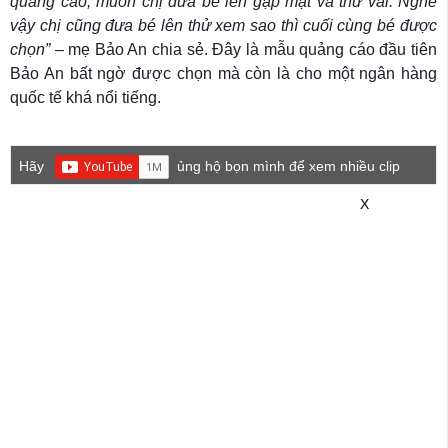
quảng cáo, muốn chị đưa bé lên gặp mặt và thử vai. Nghe
vậy chị cũng đưa bé lên thử xem sao thì cuối cùng bé được
chọn”
– mẹ Bảo An chia sẻ. Đây là mẫu quảng cáo đầu tiên
Bảo An bất ngờ được chọn mà còn là cho một ngân hàng
quốc tế khá nổi tiếng.
Hãy
ủng hộ bọn mình để xem nhiều clip
game mới hơn nhé!
X