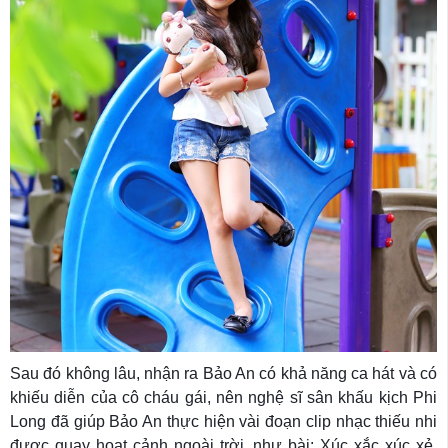
Sau đó không lâu, nhận ra Bảo An có khả năng ca hát và có
khiếu diễn của cô cháu gái, nên nghệ sĩ sân khấu kịch Phi
Long đã giúp Bảo An thực hiện vài đoạn clip nhạc thiếu nhi
được quay hoạt cảnh ngoài trời, như bài: Xúc xắc xúc xẻ,