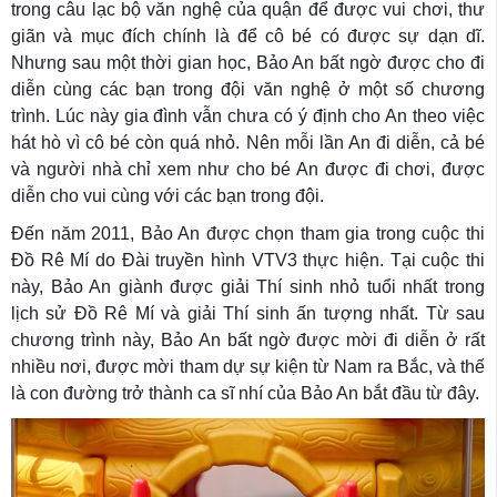
trong câu lạc bộ văn nghệ của quận để được vui chơi, thư
giãn và mục đích chính là để cô bé có được sự dạn dĩ.
Nhưng sau một thời gian học, Bảo An bất ngờ được cho đi
diễn cùng các bạn trong đội văn nghệ ở một số chương
trình. Lúc này gia đình vẫn chưa có ý định cho An theo việc
hát hò vì cô bé còn quá nhỏ. Nên mỗi lần An đi diễn, cả bé
và người nhà chỉ xem như cho bé An được đi chơi, được
diễn cho vui cùng với các bạn trong đội.
Đến năm 2011, Bảo An được chọn tham gia trong cuộc thi
Đồ Rê Mí do Đài truyền hình VTV3 thực hiện. Tại cuộc thi
này, Bảo An giành được giải Thí sinh nhỏ tuổi nhất trong
lịch sử Đồ Rê Mí và giải Thí sinh ấn tượng nhất. Từ sau
chương trình này, Bảo An bất ngờ được mời đi diễn ở rất
nhiều nơi, được mời tham dự sự kiện từ Nam ra Bắc, và thế
là con đường trở thành ca sĩ nhí của Bảo An bắt đầu từ đây.