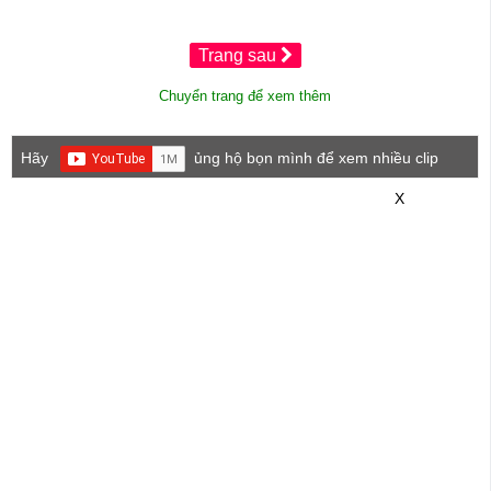
Trang sau
Chuyển trang để xem thêm
Hãy
ủng hộ bọn mình để xem nhiều clip
game mới hơn nhé!
X