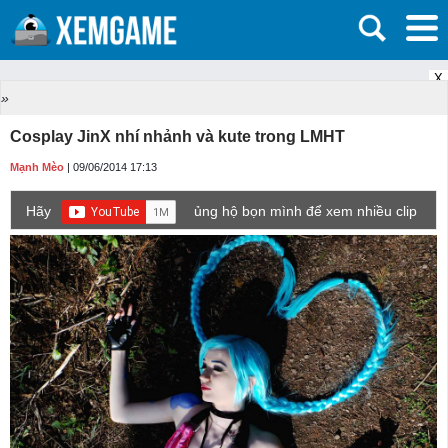
X
»
Cosplay JinX nhí nhảnh và kute trong LMHT
Mạnh Mèo
| 09/06/2014 17:13
Hãy
ủng hộ bọn mình để xem nhiều clip
game mới hơn nhé!