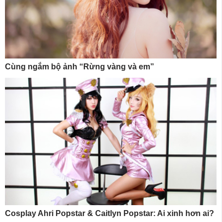
Cùng ngắm bộ ảnh “Rừng vàng và em”
Cosplay Ahri Popstar & Caitlyn Popstar: Ai xinh hơn ai?