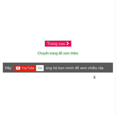
Trang sau
Chuyển trang để xem thêm
Hãy
ủng hộ bọn mình để xem nhiều clip
game mới hơn nhé!
X