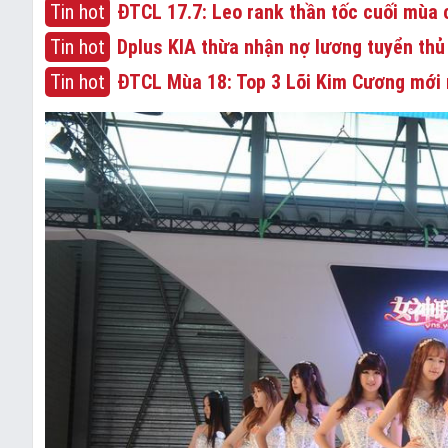
Tin hot
ĐTCL 17.7: Leo rank thần tốc cuối mùa c
Tin hot
Dplus KIA thừa nhận nợ lương tuyển thủ
Tin hot
ĐTCL Mùa 18: Top 3 Lõi Kim Cương mới 