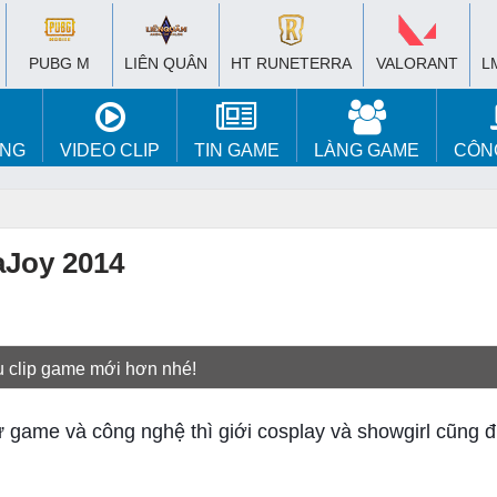
PUBG M
LIÊN QUÂN
HT RUNETERRA
VALORANT
L
ÚNG
VIDEO CLIP
TIN GAME
LÀNG GAME
CÔN
aJoy 2014
u clip game mới hơn nhé!
 game và công nghệ thì giới cosplay và showgirl cũng 