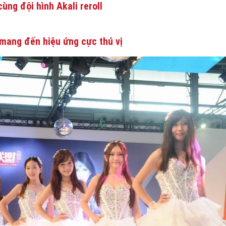
ùng đội hình Akali reroll
mang đến hiệu ứng cực thú vị