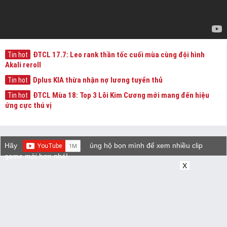
ĐTCL 17.7: Leo rank thần tốc cuối mùa cùng đội hình
Tin hot
Akali reroll
Dplus KIA thừa nhận nợ lương tuyển thủ
Tin hot
ĐTCL Mùa 18: Top 3 Lõi Kim Cương mới mang đến hiệu
Tin hot
ứng cực thú vị
Hãy
ủng hộ bọn mình để xem nhiều clip
game mới hơn nhé!
X