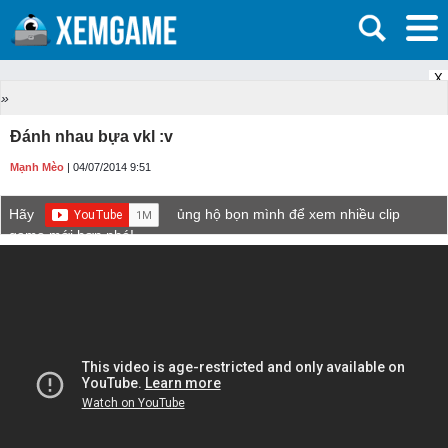
X
»
Đánh nhau bựa vkl :v
Mạnh Mèo
| 04/07/2014 9:51
Hãy
ủng hộ bọn mình để xem nhiều clip
game mới hơn nhé!