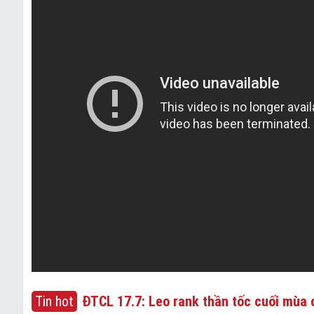
Tin hot
ĐTCL 17.7: Leo rank thần tốc cuối mùa c