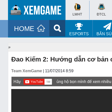
LMHT
ĐTCL
HOME
ESPORTS
BẮN S
»
Đao Kiếm 2: Hướng dẫn cơ bản 
Team XemGame
| 11/07/2014 8:59
Hãy
ủng hộ bọn mình để xem nhiều