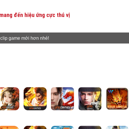
mang đến hiệu ứng cực thú vị
 clip game mới hơn nhé!