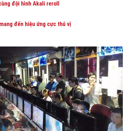
ùng đội hình Akali reroll
mang đến hiệu ứng cực thú vị