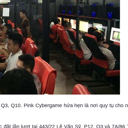
Gòn Q3, Q10. Pink Cybergame hứa hẹn là nơi quy tụ cho
 đặt lần lượt tại 443/22 Lê Văn Sỹ, P12, Q3 và 7A/86 