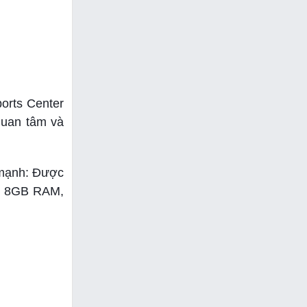
ports Center
quan tâm và
 mạnh: Được
l, 8GB RAM,