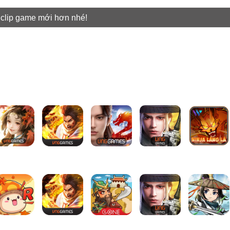
 clip game mới hơn nhé!