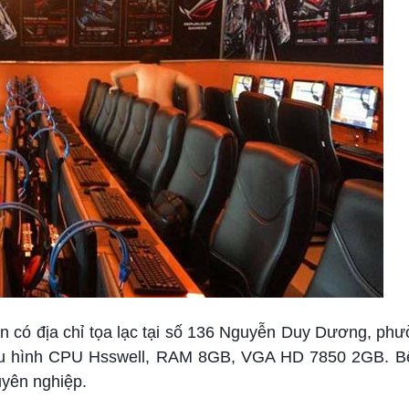
án có địa chỉ tọa lạc tại số 136 Nguyễn Duy Dương, ph
cấu hình CPU Hsswell, RAM 8GB, VGA HD 7850 2GB. B
uyên nghiệp.