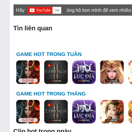
Hãy
ủng hộ bọn mình để xem nhiều
Tin liên quan
GAME HOT TRONG TUẦN
GAME HOT TRONG THÁNG
Clip hot trong ngày