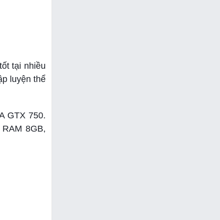
t tại nhiều
ập luyện thể
GA GTX 750.
3, RAM 8GB,