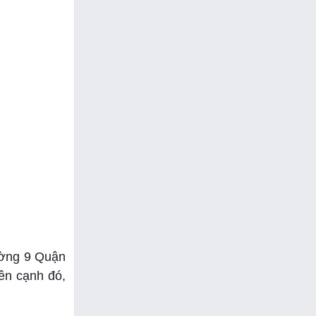
ường 9 Quận
ên cạnh đó,