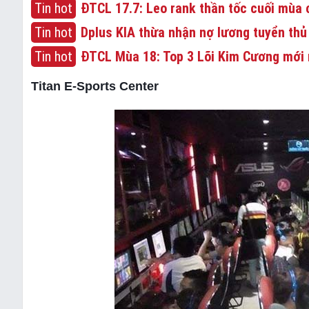
Tin hot
ĐTCL 17.7: Leo rank thần tốc cuối mùa c
Tin hot
Dplus KIA thừa nhận nợ lương tuyển thủ
Tin hot
ĐTCL Mùa 18: Top 3 Lõi Kim Cương mới 
Titan E-Sports Center