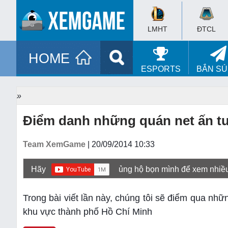
LMHT
ĐTCL
HOME
ESPORTS
BẮN S
»
Điểm danh những quán net ấn t
Team XemGame
| 20/09/2014 10:33
Hãy
ủng hộ bọn mình để xem nhiề
Trong bài viết lần này, chúng tôi sẽ điểm qua nh
khu vực thành phố Hồ Chí Minh