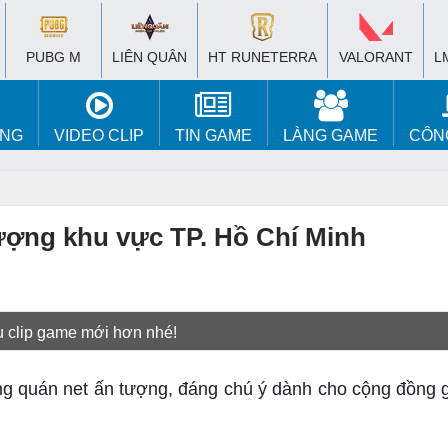
PUBG M
LIÊN QUÂN
HT RUNETERRA
VALORANT
L
ÚNG
VIDEO CLIP
TIN GAME
LÀNG GAME
CÔN
ượng khu vực TP. Hồ Chí Minh
u clip game mới hơn nhé!
ững quán net ấn tượng, đáng chú ý dành cho cộng đồng 