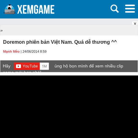
X
»
Doremon phiên bản Việt Nam. Quá dễ thương ^^
Mạnh Mèo
| 24/06/2014 8:59
Hãy
ủng hộ bọn mình để xem nhiều clip
game mới hơn nhé!