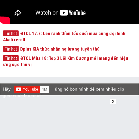
ĐTCL 17.7: Leo rank thần tốc cuối mùa cùng đội hình
Tin hot
Akali reroll
Dplus KIA thừa nhận nợ lương tuyển thủ
Tin hot
ĐTCL Mùa 18: Top 3 Lõi Kim Cương mới mang đến hiệu
Tin hot
ứng cực thú vị
Hãy
ủng hộ bọn mình để xem nhiều clip
game mới hơn nhé!
X