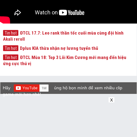
ĐTCL 17.7: Leo rank thần tốc cuối mùa cùng đội hình
Tin hot
Akali reroll
Dplus KIA thừa nhận nợ lương tuyển thủ
Tin hot
ĐTCL Mùa 18: Top 3 Lõi Kim Cương mới mang đến hiệu
Tin hot
ứng cực thú vị
Hãy
ủng hộ bọn mình để xem nhiều clip
game mới hơn nhé!
X