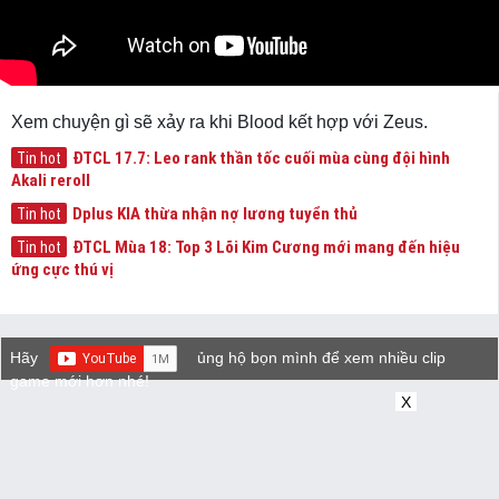
Xem chuyện gì sẽ xảy ra khi Blood kết hợp với Zeus.
ĐTCL 17.7: Leo rank thần tốc cuối mùa cùng đội hình
Tin hot
Akali reroll
Dplus KIA thừa nhận nợ lương tuyển thủ
Tin hot
ĐTCL Mùa 18: Top 3 Lõi Kim Cương mới mang đến hiệu
Tin hot
ứng cực thú vị
Hãy
ủng hộ bọn mình để xem nhiều clip
game mới hơn nhé!
X