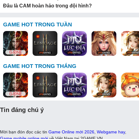
Đâu là CAM hoàn hảo trong đội hình?
GAME HOT TRONG TUẦN
GAME HOT TRONG THÁNG
Tin đáng chú ý
Mời bạn đón đọc các tin
Game Online mới 2026
,
Webgame hay
,
Game mobile online mới
về Việt Nam tại 2GAME.VN