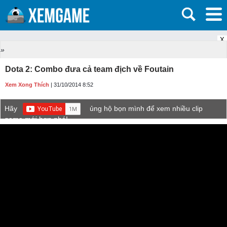
X
»
Dota 2: Combo đưa cả team địch về Foutain
Xem Xong Thích
| 31/10/2014 8:52
Hãy
ủng hộ bọn mình để xem nhiều clip
game mới hơn nhé!