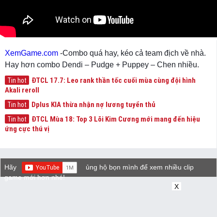
XemGame.com
-Combo quá hay, kéo cả team địch về nhà.
Hay hơn combo Dendi – Pudge + Puppey – Chen nhiều.
ĐTCL 17.7: Leo rank thần tốc cuối mùa cùng đội hình
Tin hot
Akali reroll
Dplus KIA thừa nhận nợ lương tuyển thủ
Tin hot
ĐTCL Mùa 18: Top 3 Lõi Kim Cương mới mang đến hiệu
Tin hot
ứng cực thú vị
Hãy
ủng hộ bọn mình để xem nhiều clip
game mới hơn nhé!
X