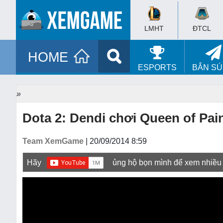
LMHT
ĐTCL
HOME
ESPORTS
BẮN S
»
Dota 2: Dendi chơi Queen of Pa
Team XemGame
| 20/09/2014 8:59
Hãy
ủng hộ bọn mình để xem nhiều