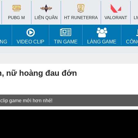
PUBG M
LIÊN QUÂN
HT RUNETERRA
VALORANT
L
ÚNG
VIDEO CLIP
TIN GAME
LÀNG GAME
CÔN
in, nữ hoàng đau đớn
 clip game mới hơn nhé!