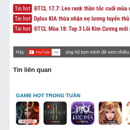
Tin hot
ĐTCL 17.7: Leo rank thần tốc cuối mùa c
Tin hot
Dplus KIA thừa nhận nợ lương tuyển thủ
Tin hot
ĐTCL Mùa 18: Top 3 Lõi Kim Cương mới 
Hãy
ủng hộ bọn mình để xem nhiều
Tin liên quan
GAME HOT TRONG TUẦN