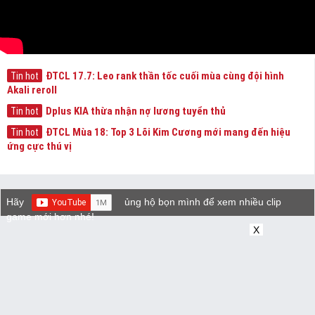
ĐTCL 17.7: Leo rank thần tốc cuối mùa cùng đội hình
Tin hot
Akali reroll
Dplus KIA thừa nhận nợ lương tuyển thủ
Tin hot
ĐTCL Mùa 18: Top 3 Lõi Kim Cương mới mang đến hiệu
Tin hot
ứng cực thú vị
Hãy
ủng hộ bọn mình để xem nhiều clip
game mới hơn nhé!
X