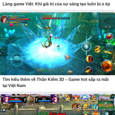
Làng game Việt: Khi giá trị của sự sáng tạo luôn bị o ép
Tìm hiểu thêm về Thần Kiếm 3D – Game hot sắp ra mắt
tại Việt Nam