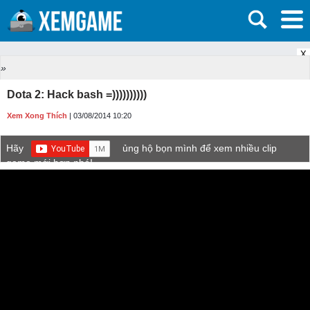
X
»
Dota 2: Hack bash =))))))))))
Xem Xong Thích
| 03/08/2014 10:20
Hãy
ủng hộ bọn mình để xem nhiều clip
game mới hơn nhé!