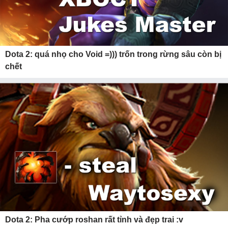
Dota 2: quá nhọ cho Void =))) trốn trong rừng sâu còn bị
chết
Dota 2: Pha cướp roshan rất tỉnh và đẹp trai :v