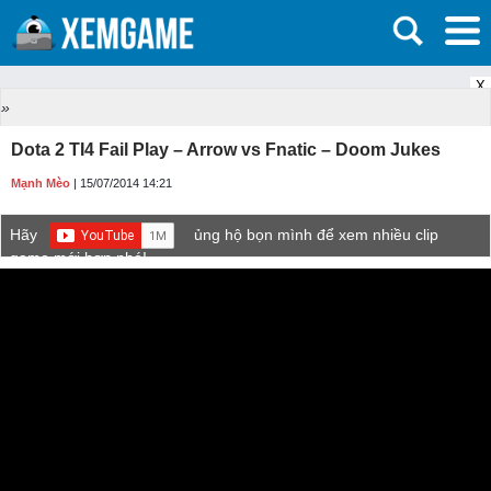
X
»
Dota 2 TI4 Fail Play – Arrow vs Fnatic – Doom Jukes
Mạnh Mèo
| 15/07/2014 14:21
Hãy
ủng hộ bọn mình để xem nhiều clip
game mới hơn nhé!