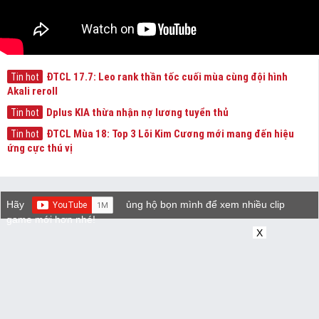
ĐTCL 17.7: Leo rank thần tốc cuối mùa cùng đội hình
Tin hot
Akali reroll
Dplus KIA thừa nhận nợ lương tuyển thủ
Tin hot
ĐTCL Mùa 18: Top 3 Lõi Kim Cương mới mang đến hiệu
Tin hot
ứng cực thú vị
Hãy
ủng hộ bọn mình để xem nhiều clip
game mới hơn nhé!
X