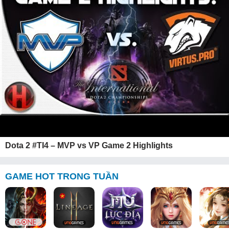
Dota 2 #TI4 – MVP vs VP Game 2 Highlights
GAME HOT TRONG TUẦN