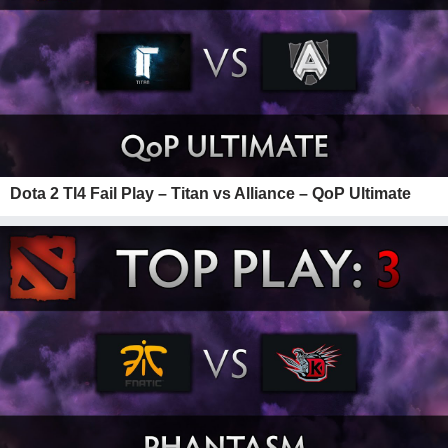
Dota 2 TI4 Fail Play – Titan vs Alliance – QoP Ultimate