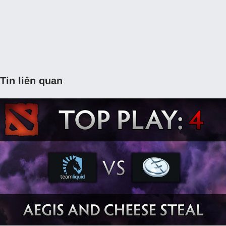
Tin liên quan