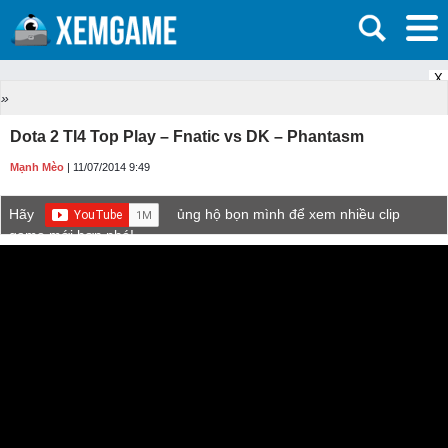
X
»
Dota 2 TI4 Top Play – Fnatic vs DK – Phantasm
Mạnh Mèo
| 11/07/2014 9:49
Hãy
ủng hộ bọn mình để xem nhiều clip
game mới hơn nhé!