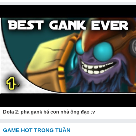
Dota 2: pha gank bá con nhà ông đạo :v
GAME HOT TRONG TUẦN