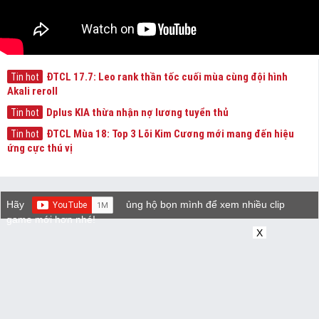
ĐTCL 17.7: Leo rank thần tốc cuối mùa cùng đội hình
Tin hot
Akali reroll
Dplus KIA thừa nhận nợ lương tuyển thủ
Tin hot
ĐTCL Mùa 18: Top 3 Lõi Kim Cương mới mang đến hiệu
Tin hot
ứng cực thú vị
Hãy
ủng hộ bọn mình để xem nhiều clip
game mới hơn nhé!
X