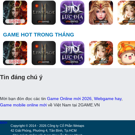
GAME HOT TRONG THÁNG
Tin đáng chú ý
Mời bạn đón đọc các tin
Game Online mới 2026
,
Webgame hay
,
Game mobile online mới
về Việt Nam tại 2GAME.VN
MXH
Copyright © 2014 - 2026 Công ty Cổ Phần Wetaps
42 Giải Phóng, Phường 4, Tân Bình, Tp.HCM