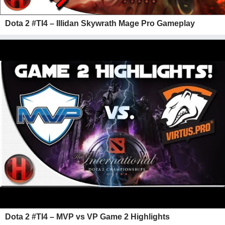
Dota 2 #TI4 – Illidan Skywrath Mage Pro Gameplay
Dota 2 #TI4 – MVP vs VP Game 2 Highlights