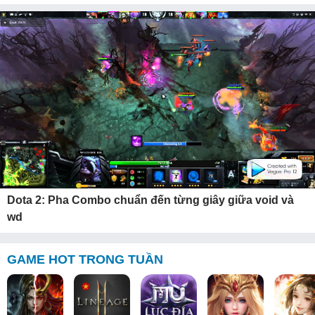
Dota 2: Pha Combo chuẩn đến từng giây giữa void và
wd
GAME HOT TRONG TUẦN