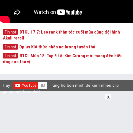
ĐTCL 17.7: Leo rank thần tốc cuối mùa cùng đội hình
Tin hot
Akali reroll
Dplus KIA thừa nhận nợ lương tuyển thủ
Tin hot
ĐTCL Mùa 18: Top 3 Lõi Kim Cương mới mang đến hiệu
Tin hot
ứng cực thú vị
Hãy
ủng hộ bọn mình để xem nhiều clip
game mới hơn nhé!
X