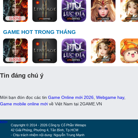
GAME HOT TRONG THÁNG
Tin đáng chú ý
Mời bạn đón đọc các tin
Game Online mới 2026
,
Webgame hay
,
Game mobile online mới
về Việt Nam tại 2GAME.VN
MXH
Copyright © 2014 - 2026 Công ty Cổ Phần Wetaps
42 Giải Phóng, Phường 4, Tân Bình, Tp.HCM
- Chịu trách nhiệm nội dung: Nguyễn Trung Mạnh