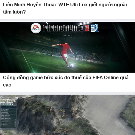
Liên Minh Huyền Thoại: WTF Ulti Lux giết người ngoài
tầm luôn?
Cộng đồng game bức xúc do thuế của FIFA Online quá
cao