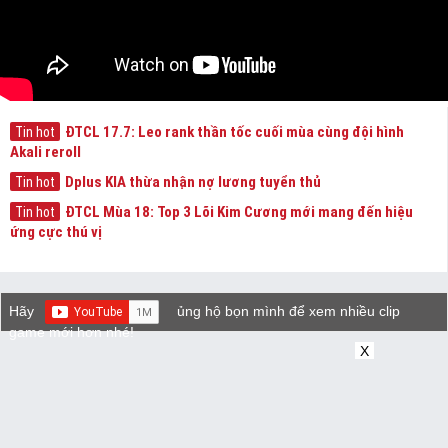
ĐTCL 17.7: Leo rank thần tốc cuối mùa cùng đội hình
Tin hot
Akali reroll
Dplus KIA thừa nhận nợ lương tuyển thủ
Tin hot
ĐTCL Mùa 18: Top 3 Lõi Kim Cương mới mang đến hiệu
Tin hot
ứng cực thú vị
Hãy
ủng hộ bọn mình để xem nhiều clip
game mới hơn nhé!
X