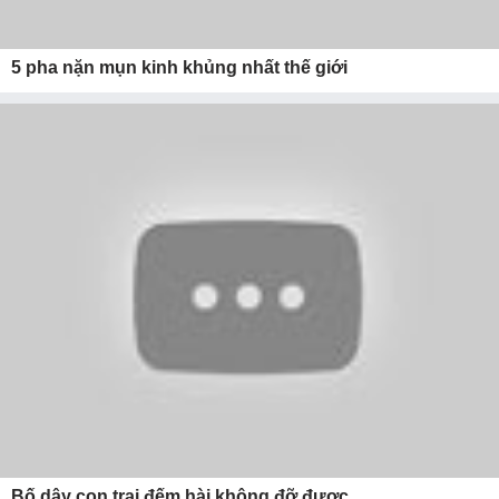
5 pha nặn mụn kinh khủng nhất thế giới
Bố dậy con trai đếm hài không đỡ được