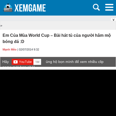
X
»
Em Của Mùa World Cup – Bài hát tủ của người hâm mộ
bóng đá :D
Mạnh Mèo
| 02/07/2014 9:32
Hãy
ủng hộ bọn mình để xem nhiều clip
game mới hơn nhé!