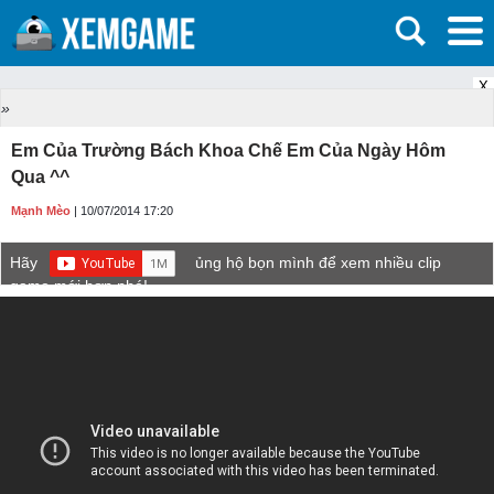
X
»
Em Của Trường Bách Khoa Chế Em Của Ngày Hôm
Qua ^^
Mạnh Mèo
| 10/07/2014 17:20
Hãy
ủng hộ bọn mình để xem nhiều clip
game mới hơn nhé!