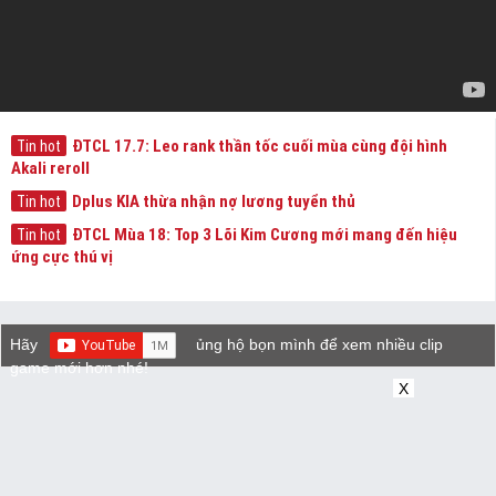
ĐTCL 17.7: Leo rank thần tốc cuối mùa cùng đội hình
Tin hot
Akali reroll
Dplus KIA thừa nhận nợ lương tuyển thủ
Tin hot
ĐTCL Mùa 18: Top 3 Lõi Kim Cương mới mang đến hiệu
Tin hot
ứng cực thú vị
Hãy
ủng hộ bọn mình để xem nhiều clip
game mới hơn nhé!
X