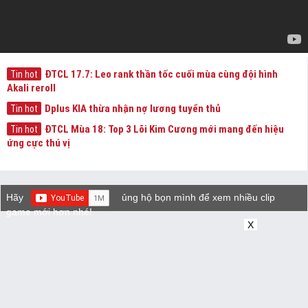
ĐTCL 17.7: Leo rank thần tốc cuối mùa cùng đội hình
Tin hot
Akali reroll
Dplus KIA thừa nhận nợ lương tuyển thủ
Tin hot
ĐTCL Mùa 18: Top 3 Lõi Kim Cương mới mang đến hiệu
Tin hot
ứng cực thú vị
Hãy
ủng hộ bọn mình để xem nhiều clip
game mới hơn nhé!
X