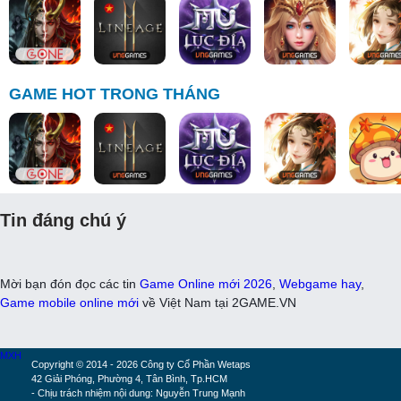
GAME HOT TRONG THÁNG
Tin đáng chú ý
Mời bạn đón đọc các tin
Game Online mới 2026
,
Webgame hay
,
Game mobile online mới
về Việt Nam tại 2GAME.VN
MXH
Copyright © 2014 - 2026 Công ty Cổ Phần Wetaps
42 Giải Phóng, Phường 4, Tân Bình, Tp.HCM
- Chịu trách nhiệm nội dung: Nguyễn Trung Mạnh