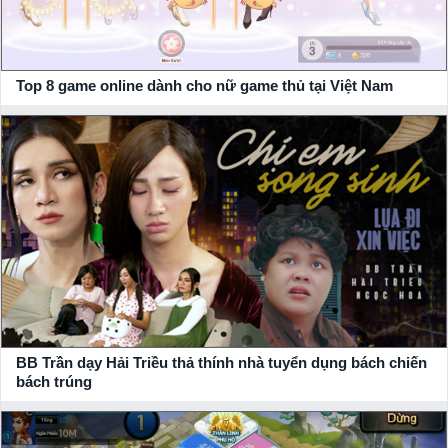
Top 8 game online dành cho nữ game thủ tại Việt Nam
Ngoài các tính năng thường thấy của cờ tỷ phú truyền thống
bạn cũng có thể trang bị, cường hóa các vật phẩm cho nhân
vật để nâng tỷ lệ may mắn trong mỗi lượt đi. Bên cạnh những
nhiệm vụ thường ngày mà game đưa ra thì người chơi còn có
thể tham gia đấu trường sôi động để thi thố tài năng và nhận
những phần quà quý hiếm cho bản thân.
Tải game 360Mobi Cờ Tỷ Phú mới nhất cho điện thoại
BB Trần dạy Hải Triều thả thính nhà tuyển dụng bách chiến
Android, iOS
bách trúng
+ Tải game
360Mobi Cờ Tỷ Phú
trên Google Play: Bạn có thể
tải game tương ứng cho hệ điều hành của điện thoại bạn! Tại
xemgame.com, chúng tôi cam kết mang đến link tải game