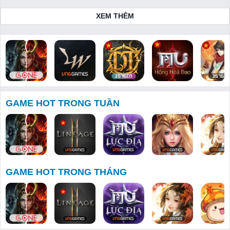
XEM THÊM
Bloodline:
Lineage W
Huyền Thoại
MU: Hồng
Thiên Hạ 
Dòng Máu
Dota 357
Hoả Đao
Tuyệt
GAME HOT TRONG TUẦN
Anh Hùng
GAME HOT TRONG THÁNG