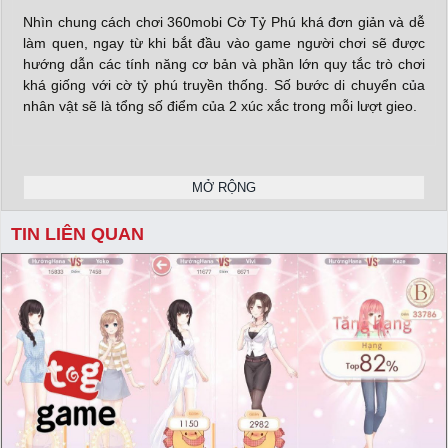
Nhìn chung cách chơi 360mobi Cờ Tỷ Phú khá đơn giản và dễ
làm quen, ngay từ khi bắt đầu vào game người chơi sẽ được
hướng dẫn các tính năng cơ bản và phần lớn quy tắc trò chơi
khá giống với cờ tỷ phú truyền thống. Số bước di chuyển của
nhân vật sẽ là tổng số điểm của 2 xúc xắc trong mỗi lượt gieo.
Và do là tựa game giải trí có kết hợp yếu tố nhập vai nên khi
MỞ RỘNG
bước vào 360mobi Cờ Tỷ Phú người chơi sẽ được lựa chọn
nhân vật, trang phục, kiểu tóc phù hợp với cá tính cũng như sở
TIN LIÊN QUAN
thích của tùng game thủ. Đặc biệt khi ra mắt tại Việt Nam sản
phẩm đã được NSX thêm vào rất nhiều nhân vật có thiết kế
style từ Âu mỹ cho đến sự xuất hiện của bộ áo dài Việt Nam
nữa đấy!
X