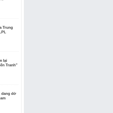
a Trung
 LPL
 lại
ến Tranh”
h dang dở
Nam