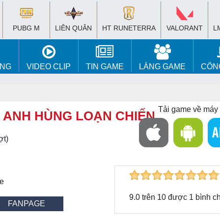
PUBG M
LIÊN QUÂN
HT RUNETERRA
VALORANT
L
ÚNG
VIDEO CLIP
TIN GAME
LÀNG GAME
CÔN
Tải game về máy
 ANH HÙNG LOẠN CHIẾN
ợt)
me
9.0
trên
10
được
1
bình c
FANPAGE