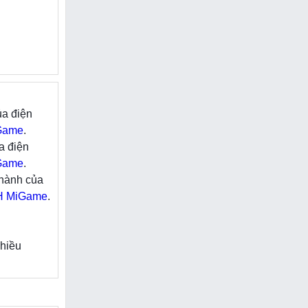
i giữa các
ame Anime
m 5 Hệ gồm
í Tuệ khắc
ủa điện
ủa Hệ sẽ có
 lại những
Game
.
a điện
c ngồi xem
 còn được
Game
.
 hành của
ều bậc Đột
 MiGame
.
đến những
nhiều
ấp dẫn. Cứ
ể vươn lên
Bang chiến
hó nhằn mà