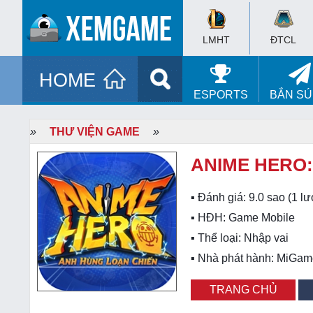
LMHT
ĐTCL
HOME
ESPORTS
BẮN S
»
THƯ VIỆN GAME
»
ANIME HERO:
▪ Đánh giá:
9.0
sao (
1
lư
▪ HĐH:
Game Mobile
▪ Thể loại:
Nhập vai
▪ Nhà phát hành: MiGa
TRANG CHỦ