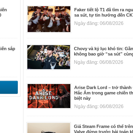
game đề ra gần như vô tận!
iến
Faker tiết lộ T1 đã tìm ra n
0
sa sút, tự tin hướng đến C
Ngày đăng: 06/08/2026
iến sắp
Chovy và kỷ lục khó tin: Gầ
không bao giờ “sa sút” cùn
Ngày đăng: 06/08/2026
Arise Dark Lord – trở thành
Hắc Ám trong game chiến th
biệt này
Ngày đăng: 06/08/2026
Giá Steam Frame có thể trên
Valve đứng trước bài toán 