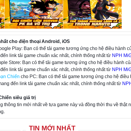
duyên, kích hệ hay sự kết hợp chiêu thức qua lạ
chiến hữu trong trận hình ra trận.
Được biết ở phiên bản đầu kho Tướng của g
Hero: Anh Hùng Loạn Chiến Mobile sẽ chia là
ất cho điện thoại Android, iOS
Sức Mạnh, Thể Chất, Nhanh Nhẹn, Tinh Thần, Tr
oogle Play: Bạn có thể tải game tương ứng cho hệ điều hành c
lẫn nhau. Khi Đội hình ra trận có đủ số tướng c
ến link tải game chuẩn xác nhất, chính thống nhất từ
những buff Hào Quang riêng biệt, đảm bảo mang
NPH Mi
pple Store: Bạn có thể tải game tương ứng cho hệ điều hành củ
trải nghiệm thú vị cho các game thủ như cảm giá
ến link tải game chuẩn xác nhất, chính thống nhất từ
Manga & Anime vậy! Bên cạnh đó mỗi Tướng
NPH Mi
oạn Chiến
cho PC: Bạn có thể tải game tương ứng cho hệ điều
trang bị tối đa 3 Thiên Phú, bộ Trang bị và nhi
ang đến link tải game chuẩn xác nhất, chính thống nhất từ
phá – Thức tỉnh ngoại hình vô cùng đẹp mắt.
NPH
iến siêu giá trị
Về mặt gameplay, sản phẩm hứa hẹn mang 
hông tin mới nhất về tựa game này và đồng thời thu về thật 
màn so tài căng não nhưng không kém phần h
ng.
thế ngày qua ngày, bạn không ngừng nỗ lực đ
thứ hạng cao hơn trong Đấu trường, Giải đấu, 
hay vượt qua các cửa ải Phó bản – Tầng tháp k
TIN MỚI NHẤT