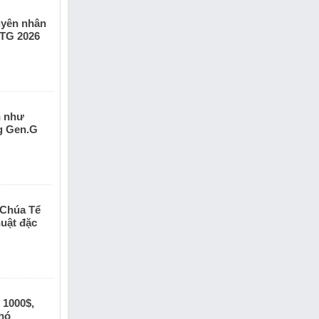
guyên nhân
KTG 2026
n như
g Gen.G
 Chúa Tể
uật đặc
 1000$,
khó