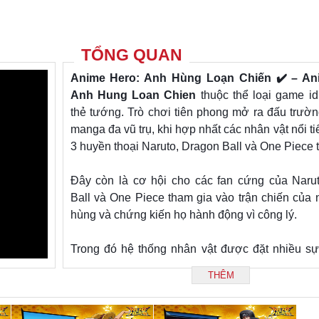
TỔNG QUAN
Anime Hero: Anh Hùng Loạn Chiến ✔️
– An
Anh Hung Loan Chien
thuộc thể loại game id
thẻ tướng. Trò chơi tiên phong mở ra đấu trườ
manga đa vũ trụ, khi hợp nhất các nhân vật nổi t
3 huyền thoại Naruto, Dragon Ball và One Piece 
Đây còn là cơ hội cho các fan cứng của Naru
Ball và One Piece tham gia vào trận chiến của
hùng và chứng kiến họ hành động vì công lý.
Trong đó hệ thống nhân vật được đặt nhiều sự
không chỉ được thiết kế giống y bản gốc mà còn 
THÊM
dạng về vai trò, phẩm cấp nữa. Tuy nhiên, do ga
ô chứa nhân vật xung trận nên việc quyết định l
nào sẽ phụ thuộc vào rất nhiều yếu tố liên qua