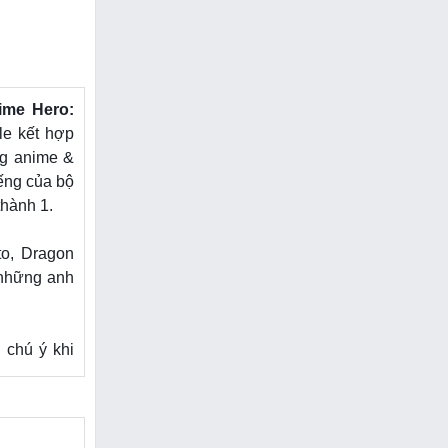
ime Hero:
le kết hợp
ng anime &
iếng của bộ
thành 1.
to, Dragon
 những anh
 chú ý khi
vô cùng đa
me chỉ có 5
ối đánh thế
n như kích