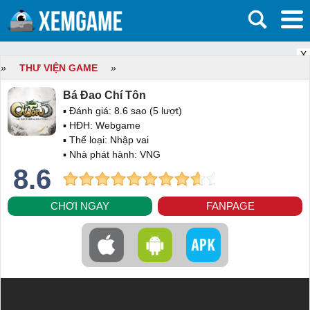
X
»
THƯ VIỆN GAME
»
Bá Đao Chí Tôn
▪ Đánh giá:
8.6
sao (
5
lượt)
▪ HĐH:
Webgame
▪ Thể loại:
Nhập vai
▪ Nhà phát hành: VNG
8.6
CHƠI NGAY
FANPAGE