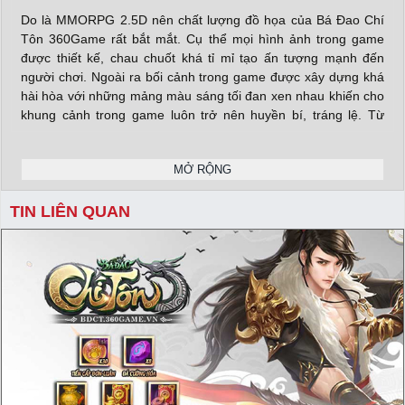
Do là MMORPG 2.5D nên chất lượng đồ họa của Bá Đao Chí
Tôn 360Game rất bắt mắt. Cụ thể mọi hình ảnh trong game
được thiết kế, chau chuốt khá tỉ mỉ tạo ấn tượng mạnh đến
người chơi. Ngoài ra bối cảnh trong game được xây dựng khá
hài hòa với những mảng màu sáng tối đan xen nhau khiến cho
khung cảnh trong game luôn trở nên huyền bí, tráng lệ. Từ
nhánh cây, ngọn cỏ, từng dòng suối mát trong đến núi non
hùng vĩ, mây trắng bồng bềnh, ảo diệu…một khung cảnh đậm
MỞ RỘNG
chất kiếm hiệp tiên hiệp đang trải dài ra trước mắt bạn.
TIN LIÊN QUAN
Về lối chơi Bá Đao Chí Tôn VNG gần như không có nhiều điểm
khác biệt so với những tựa game cùng thể loại đang có mặt tại
thị trường game Việt khi vẫn chỉ xoay quanh lối đánh Point &
Click quen thuộc. Tại đó thời điểm đầu người chơi vẫn sẽ làm
quen với hệ thống nhiệm vụ tân thủ theo cốt truyện và dần mở
khóa các tính năng mới trong game.
X