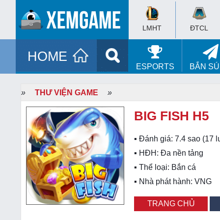
LMHT
ĐTCL
HOME
ESPORTS
BẮN S
»
THƯ VIỆN GAME
»
BIG FISH H5
▪ Đánh giá:
7.4
sao (
17
l
▪ HĐH:
Đa nền tảng
▪ Thể loại:
Bắn cá
▪ Nhà phát hành: VNG
TRANG CHỦ