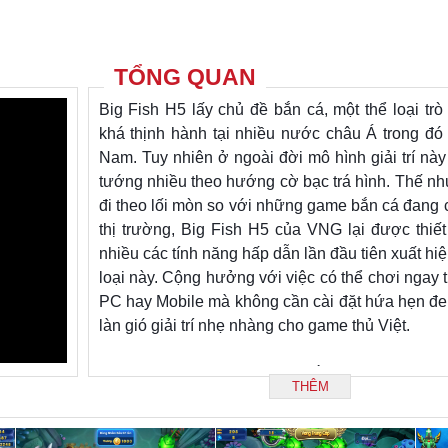
TỔNG QUAN
Big Fish H5 lấy chủ đề bắn cá, một thể loại trò
khá thịnh hành tại nhiều nước châu Á trong đó 
Nam. Tuy nhiên ở ngoài đời mô hình giải trí này 
tướng nhiều theo hướng cờ bạc trá hình. Thế n
đi theo lối mòn so với những game bắn cá đang c
thị trường, Big Fish H5 của VNG lại được thiết 
nhiều các tính năng hấp dẫn lần đầu tiên xuất hiệ
loại này. Cộng hưởng với việc có thể chơi ngay tr
PC hay Mobile mà không cần cài đặt hứa hẹn đ
làn gió giải trí nhẹ nhàng cho game thủ Việt.
Khác với những tựa game bắn cá vốn chỉ chơ
THÊM
màn duy nhất, Big Fish H5 có rất nhiều màn
nhau và mỗi màn sẽ tương ứng với 1 con boss 
mà khi hạ gục được nó, bạn sẽ có cho mình rất n