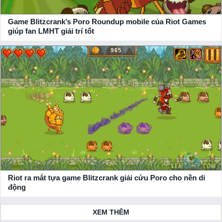
Game Blitzcrank’s Poro Roundup mobile của Riot Games
giúp fan LMHT giải trí tốt
Riot ra mắt tựa game Blitzcrank giải cứu Poro cho nền di
động
XEM THÊM