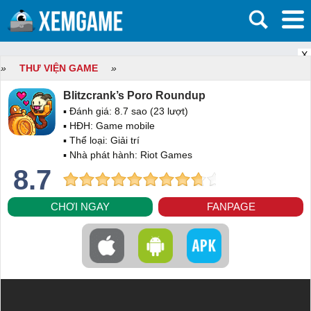
X
»
THƯ VIỆN GAME
»
Blitzcrank’s Poro Roundup
▪ Đánh giá:
8.7
sao (
23
lượt)
▪ HĐH:
Game mobile
▪ Thể loại:
Giải trí
▪ Nhà phát hành: Riot Games
8.7
CHƠI NGAY
FANPAGE