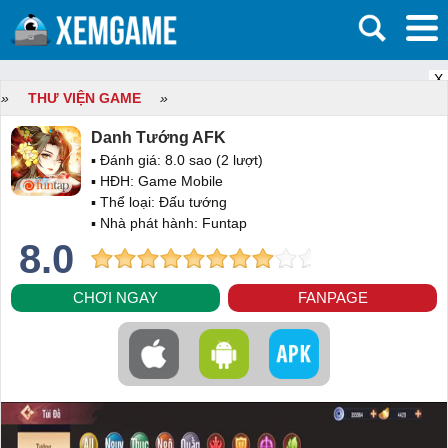
X
»
THƯ VIỆN GAME
»
Danh Tướng AFK
▪ Đánh giá:
8.0
sao (
2
lượt)
▪ HĐH:
Game Mobile
▪ Thể loại:
Đấu tướng
▪ Nhà phát hành: Funtap
8.0
CHƠI NGAY
FANPAGE