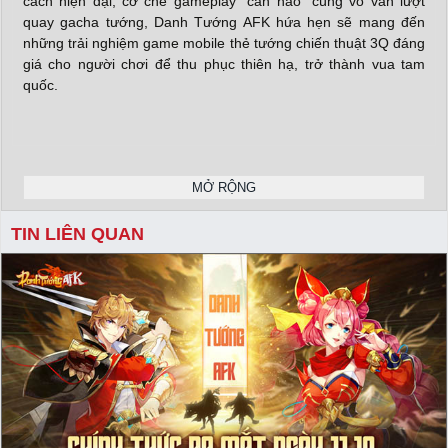
cách hiện đại, cơ chế gameplay “cân não” cùng vô vàn lượt
quay gacha tướng, Danh Tướng AFK hứa hẹn sẽ mang đến
những trải nghiệm game mobile thẻ tướng chiến thuật 3Q đáng
giá cho người chơi để thu phục thiên hạ, trở thành vua tam
quốc.
Danh Tướng AFK sở hữu nền tảng đồ họa được trau chuốt tỉ
mỉ, bắt mắt, đưa người chơi đến với chiến trường Tam Quốc
MỞ RỘNG
Chí cùng bầu không khí hào hùng của các anh hùng, danh
tướng truyền kỳ xứng danh trong thời Tam Quốc khi xưa như:
TIN LIÊN QUAN
Tào Tháo, Lưu Bị, Tôn Quyền, Quan Vũ hay Khổng Minh cùng
với dàn mỹ nhân quyến rũ như Điêu Thuyền, Đại Kiều,…
X