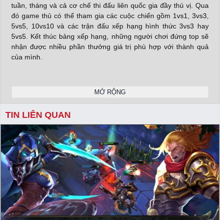
tuần, tháng và cả cơ chế thi đấu liên quốc gia đầy thú vị. Qua
đó game thủ có thể tham gia các cuộc chiến gồm 1vs1, 3vs3,
5vs5, 10vs10 và các trận đấu xếp hạng hình thức 3vs3 hay
5vs5. Kết thúc bảng xếp hạng, những người chơi đứng top sẽ
nhận được nhiều phần thưởng giá trị phù hợp với thành quả
của mình.
Và do là một MOBA kiểu truyền thống nên Glory of Immortals
mobile cũng được phân bổ thành ba lane chính, trên, giữa và
MỞ RỘNG
dưới và kiểu cách của bản đồ cũng tương tự như LMHT. Ví dụ
như khu vực bản đồ rừng, trong đó có các quái vật lớn, nhỏ mà
TIN LIÊN QUAN
bạn tiêu diệt sẽ nhận được những bùa lợi.
Ngoài đấu trường PvP ra game thủ còn có thể thoải mái tham
gia vào những chế độ khác và leo bảng xếp hạng giống hệt các
dòng MOBA trên PC. Quả thực
trò chơi
đã xây dựng nên một
sân đấu kịch tính, chiến đấu chân thực với những combo đẹp
mắt nhờ trợ lực bởi công nghệ đồ họa
3D
tối tân.
Cơ chế điều khiển trong game Glory of Immortals mobile cũng
rất dễ dàng làm quen và được hiển thị rõ ràng bằng phím ảo
ngay trên màn hình, đảm bảo mang lại những trải nghiệm tuyệt
vời nhất cho game thủ yêu thích hành động, đề cao
kỹ năng
cá