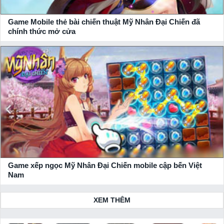
Game Mobile thẻ bài chiến thuật Mỹ Nhân Đại Chiến đã
chính thức mở cửa
Game xếp ngọc Mỹ Nhân Đại Chiến mobile cập bến Việt
Nam
XEM THÊM