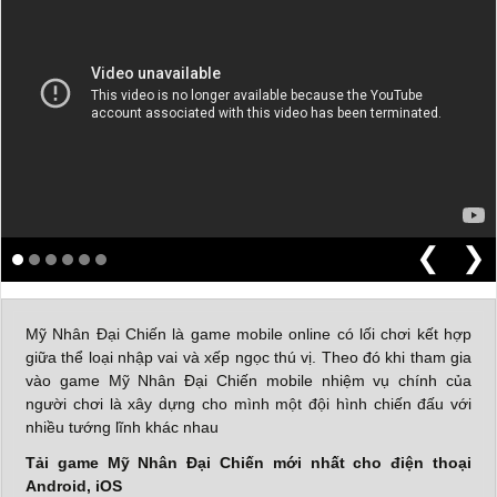
❮
❯
Mỹ Nhân Đại Chiến là game mobile online có lối chơi kết hợp
giữa thể loại nhập vai và xếp ngọc thú vị. Theo đó khi tham gia
vào game Mỹ Nhân Đại Chiến mobile nhiệm vụ chính của
người chơi là xây dựng cho mình một đội hình chiến đấu với
nhiều tướng lĩnh khác nhau
Tải game Mỹ Nhân Đại Chiến mới nhất cho điện thoại
Android, iOS