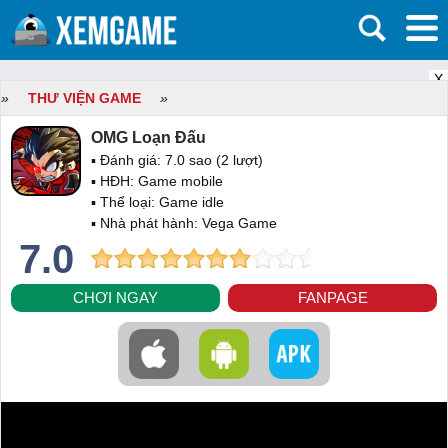
X
»
THƯ VIỆN GAME
»
OMG Loạn Đấu
▪ Đánh giá:
7.0
sao (
2
lượt)
▪ HĐH:
Game mobile
▪ Thể loại:
Game idle
▪ Nhà phát hành: Vega Game
7.0
CHƠI NGAY
FANPAGE