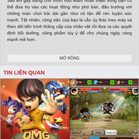
Sau khi gầy dựng cho mình một team hoàn thiện xong bạn có
thể đưa họ vào các hoạt động như phó bản, đấu trường với
những màn chơi trải dài gần như vô tận để rèn luyện sức
mạnh. Tất nhiên, công việc của bạn là vẫn ủy thác treo máy và
theo dõi tiến trình thăng cấp của nhân vật rồi đưa ra các quyết
định bồi dưỡng, nâng phẩm tùy ý để cho chúng ngày càng
mạnh mẽ hơn.
MỞ RỘNG
Đặc biệt sức hút của OMG Loạn Đấu Mobile phải kể tới phong
cách hình ảnh kiểu chibi vui nhộn. Đi kèm đó là các hoạt cảnh
TIN LIÊN QUAN
chiến đấu, mô phỏng kỹ năng vô cùng đẹp mắt. Dù vậy độ hay
và sức hấp dẫn của game lại nằm ở việc tạo ra hàng trăm kỹ
năng chủ động, bị động khác nhau để bạn chọn mix ra bộ 6 kỹ
năng cho một nhân vật bất kỳ sử dụng. Từ đó bạn có thể tùy
biến hướng xây dựng nhân vật, trận hình để tạo ra thế combo
skill siêu dị của bản thân.
X