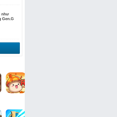
n như
g Gen.G