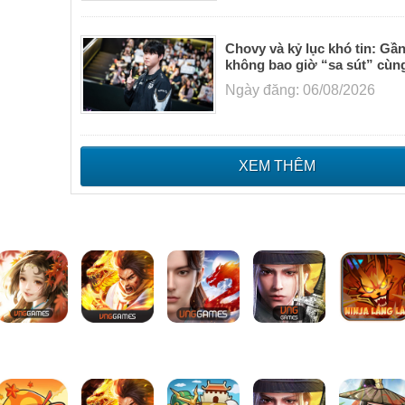
Chovy và kỷ lục khó tin: Gầ
không bao giờ “sa sút” cùn
Ngày đăng: 06/08/2026
XEM THÊM