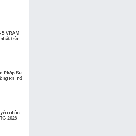
8GB VRAM
 nhất trên
ta Pháp Sư
òng khi nó
guyên nhân
KTG 2026