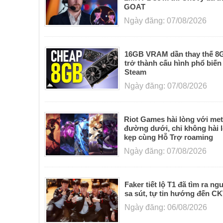
GOAT
Ngày đăng: 07/08/2026
16GB VRAM dần thay thế 
trở thành cấu hình phổ biến
Steam
Ngày đăng: 07/08/2026
Riot Games hài lòng với me
đường dưới, chỉ không hài l
kẹp cùng Hỗ Trợ roaming
Ngày đăng: 07/08/2026
Faker tiết lộ T1 đã tìm ra n
sa sút, tự tin hướng đến C
Ngày đăng: 06/08/2026