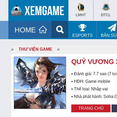
LMHT
ĐTCL
HOME
ESPORTS
BẮN S
»
THƯ VIỆN GAME
»
QUỶ VƯƠNG 
▪ Đánh giá:
7.7
sao (
7
lư
▪ HĐH:
Game mobile
▪ Thể loại:
Nhập vai
▪ Nhà phát hành: Soha
TRANG CHỦ