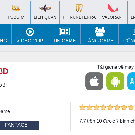
PUBG M
LIÊN QUÂN
HT RUNETERRA
VALORANT
L
ÚNG
VIDEO CLIP
TIN GAME
LÀNG GAME
CÔN
Tải game về máy
3D
ợt)
 Game
7.7
trên
10
được
7
bình c
FANPAGE