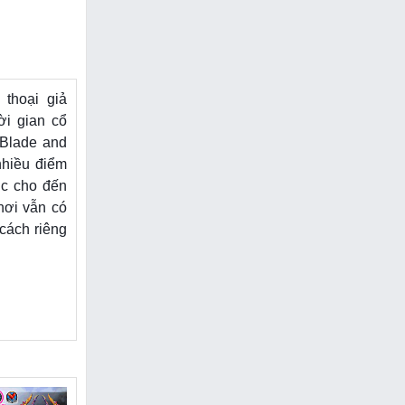
thoại giả
ời gian cổ
Blade and
nhiều điểm
úc cho đến
hơi vẫn có
cách riêng