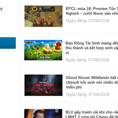
uỷ
ĐTCL mùa 18: Preview Tộc 
Nghịch – cưỡi Nunu vào ch
Ngày đăng: 07/08/2026
Đảo Rồng Tái Sinh mang đến
thủ thành và kết hợp sinh vậ
vị
Ngày đăng: 07/08/2026
Ghost Recon Wildlands bất
Ubisoft hồi sinh với chiến d
miễn phí
Ngày đăng: 07/08/2026
BLV gây tranh cãi khi cho r
LMHT 2 sớm thì Chovy đã t