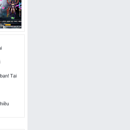
i
i
bạn! Tại
nhiều