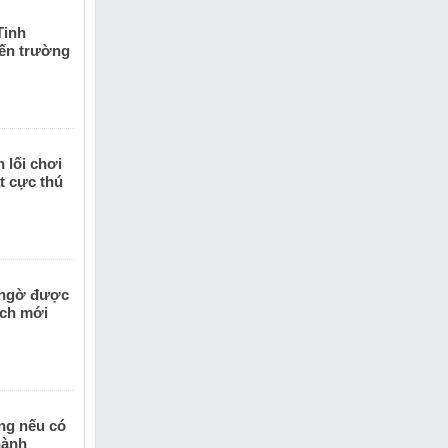
Tinh
iến trường
 lối chơi
t cực thú
 ngờ được
ịch mới
ằng nếu có
hành