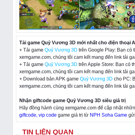
Tải game Quỷ Vương 3D mới nhất cho điện thoại A
+ Tải game
Quỷ Vương 3D
trên Google Play: Bạn có t
xemgame.com, chúng tôi cam kết mang đến link tải ga
+ Tải game
Quỷ Vương 3D
trên Apple Store: Bạn có t
xemgame.com, chúng tôi cam kết mang đến link tải ga
+ Download bản APK game
Quỷ Vương 3D
cho PC: B
xemgame.com, chúng tôi cam kết mang đến link tải ga
Nhận giftcode game Quỷ Vương 3D siêu giá trị
Hãy đồng hành cùng xemgame.com để cập nhật những t
giftcode, vip code
game giá trị từ
NPH Soha Game
gửi
TIN LIÊN QUAN