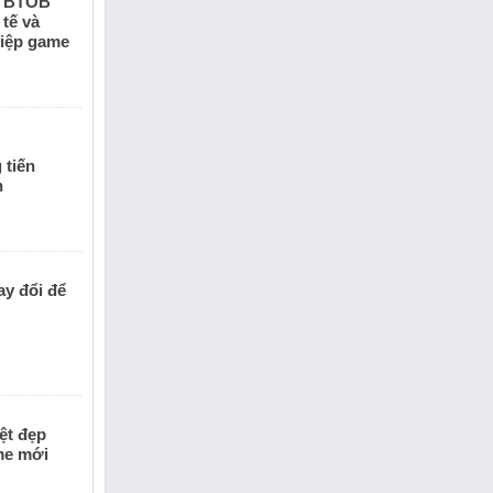
y BTOB
tế và
hiệp game
s
 tiến
n
ay đổi để
ệt đẹp
me mới