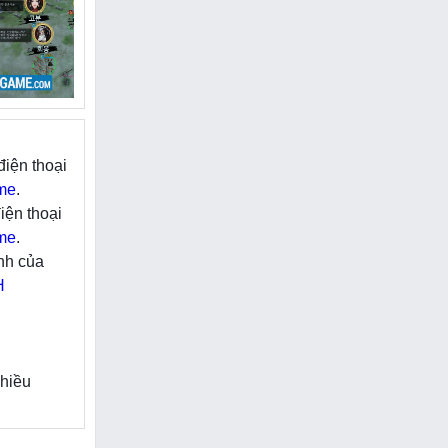
ến đầy máu
ính từ Tam
có thể cầm
c – Ngô –
điện thoại
 thuật, đội
ường.
me
.
iện thoại
ng nói đến
me
.
nh của
h SohaGame
hế giới mở
H
o phép bạn
nhiều
Liên Minh