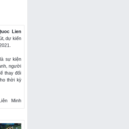
uoc Lien
t, dự kiến
2021.
là sự kiện
ánh, người
ể thay đổi
ho thời kỳ
iên Minh
g thể loại
rõ nét đến
c hiệu ứng
trận chiến