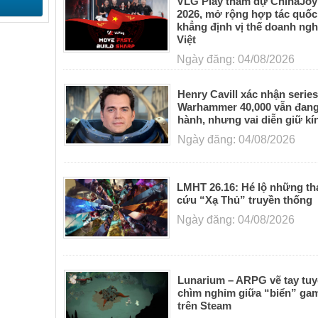
VLG Play tham dự ChinaJo
2026, mở rộng hợp tác quốc 
khẳng định vị thế doanh ng
Việt
Ngày đăng: 04/08/2026
Henry Cavill xác nhận serie
Warhammer 40,000 vẫn đang
hành, nhưng vai diễn giữ kí
Ngày đăng: 04/08/2026
LMHT 26.16: Hé lộ những th
cứu “Xạ Thủ” truyền thống
Ngày đăng: 04/08/2026
Lunarium – ARPG vẽ tay tuy
chìm nghỉm giữa “biển” ga
trên Steam