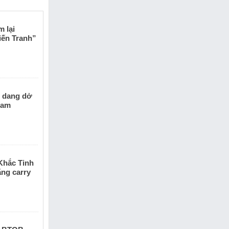
c cạnh.
 lương thảo
ng bá một
 lại
iến Tranh”
h dang dở
Nam
Khắc Tinh
ăng carry