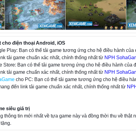
mãn nhãn cho game thủ.
Người chơi sẽ được tham gia vào các trận chi
lữa với các vị tướng và vô số chủng loại binh l
Quốc. Với 23 binh chủng và vô số vị tướng 
cho điện thoại Android, iOS
quân được chia đều cho 4 nước Ngụy – Thụ
le Play: Bạn có thể tải game tương ứng cho hệ điều hành của 
người chơi sẽ cần suy nghĩ ra ra vô số kiểu chiến
nk tải game chuẩn xác nhất, chính thống nhất từ
hình khác nhau để khắc chế quân địch trên sa tr
NPH SohaGa
e Store: Bạn có thể tải game tương ứng cho hệ điều hành của đ
nk tải game chuẩn xác nhất, chính thống nhất từ
Trong các game chiến thuật SLG, không thể khô
NPH SohaGa
haGame
cho PC: Bạn có thể tải game tương ứng cho hệ điều hà
phần bản đồ thành chiến. Tam Quốc Liên Min
ang đến link tải game chuẩn xác nhất, chính thống nhất từ
nâng tầm quy mô chiến trường với một bản đồ t
NP
rộng lớn với 120 thành trì lớn nhỏ khác nhau ch
tự tin thể hiện khả năng chinh chiến của mình.
siêu giá trị
hông tin mới nhất về tựa game này và đồng thời thu về thật 
Một số tính năng nổi bật của Tam Quốc 
tặng.
SohaGame :
-Xếp trận 40 ô – phá bỏ các giới hạn chiến thuật