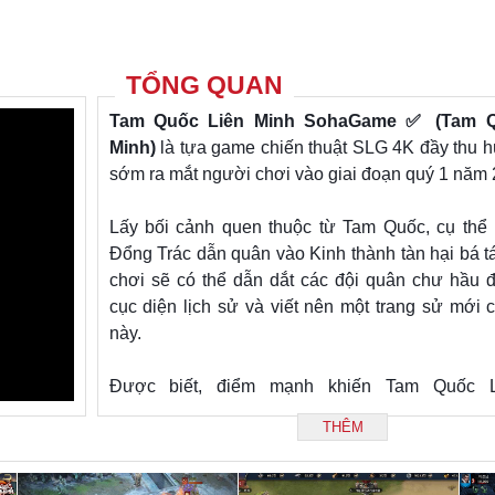
TỔNG QUAN
Tam Quốc Liên Minh SohaGame ✅ (Tam Q
Minh)
là tựa game chiến thuật SLG 4K đầy thu hú
sớm ra mắt người chơi vào giai đoạn quý 1 năm 
Lấy bối cảnh quen thuộc từ Tam Quốc, cụ thể 
Đổng Trác dẫn quân vào Kinh thành tàn hại bá t
chơi sẽ có thể dẫn dắt các đội quân chư hầu đ
cục diện lịch sử và viết nên một trang sử mới c
này.
Được biết, điểm mạnh khiến Tam Quốc L
SohaGame khác biệt so với các game khác cùn
THÊM
chính là việc nâng tấm chất lượng lên đến 4K 
từng hành động. Tất cả khi kết hợp cùng cá
chiêu thức bắt mắt chắc chắn sẽ tạo ra những 