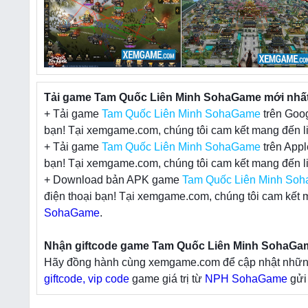
Tải game Tam Quốc Liên Minh SohaGame mới nhất 
+ Tải game
Tam Quốc Liên Minh SohaGame
trên Goog
bạn! Tại xemgame.com, chúng tôi cam kết mang đến li
+ Tải game
Tam Quốc Liên Minh SohaGame
trên Appl
bạn! Tại xemgame.com, chúng tôi cam kết mang đến li
+ Download bản APK game
Tam Quốc Liên Minh So
điện thoại bạn! Tại xemgame.com, chúng tôi cam kết m
SohaGame
.
Nhận giftcode game Tam Quốc Liên Minh SohaGame 
Hãy đồng hành cùng xemgame.com để cập nhật những t
giftcode, vip code
game giá trị từ
NPH SohaGame
gửi 