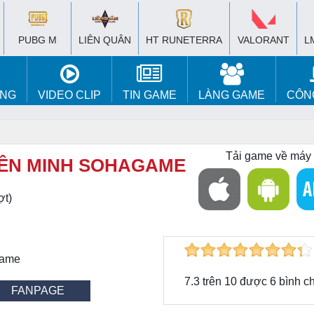
PUBG M
LIÊN QUÂN
HT RUNETERRA
VALORANT
L
ÚNG
VIDEO CLIP
TIN GAME
LÀNG GAME
CÔN
Tải game về máy
IÊN MINH SOHAGAME
ợt)
Game
7.3
trên
10
được
6
bình c
FANPAGE