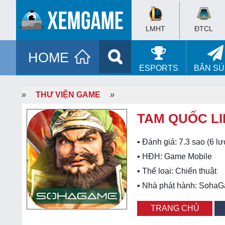
LMHT
ĐTCL
HOME
ESPORTS
BẮN S
»
THƯ VIỆN GAME
»
TAM QUỐC L
▪ Đánh giá:
7.3
sao (
6
lư
▪ HĐH:
Game Mobile
▪ Thể loại:
Chiến thuật
▪ Nhà phát hành: Soha
TRANG CHỦ