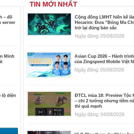
-Đồ họa 4K cực kì ấn tượng, chi tiết đến từng gó
TIN MỚI NHẤT
-Xây thành đắp lũy, khai thác tài nguyên, tích trữ
-Công thành chiếm đất, tự lập thiên hạ, xư
h – đồ
Cộng đồng LMHT hiến kế làm
n server
Hecarim: Đưa “Bóng Ma Ch
phương
trở lại đúng bản sắc
Ngày đăng: 05/08/2026
ên Minh
Asian Cup 2026 – Hành trìn
t
của Zingspeed Mobile Việt 
Ngày đăng: 05/08/2026
lộ diện
ĐTCL mùa 18: Preview Tộc 
– chỉ 2 tướng nhưng tiềm n
thì quá mạnh
Ngày đăng: 04/08/2026