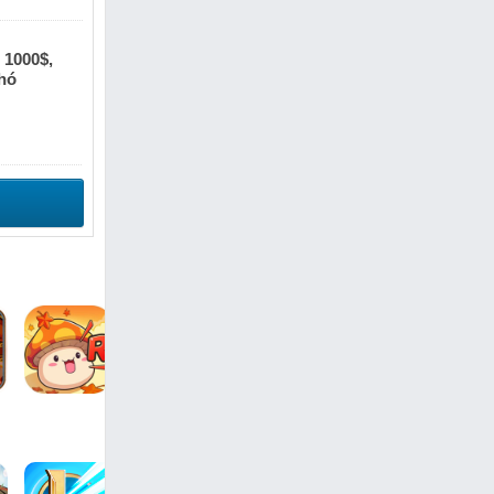
 1000$,
khó