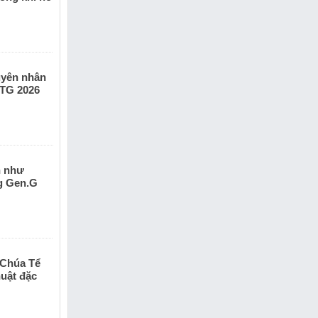
guyên nhân
KTG 2026
n như
g Gen.G
 Chúa Tể
uật đặc