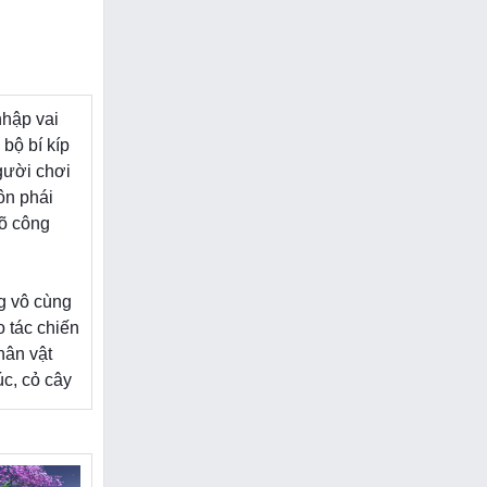
nhập vai
bộ bí kíp
gười chơi
ôn phái
õ công
g vô cùng
 tác chiến
hân vật
úc, cỏ cây
n kiếm
ng.
t trong