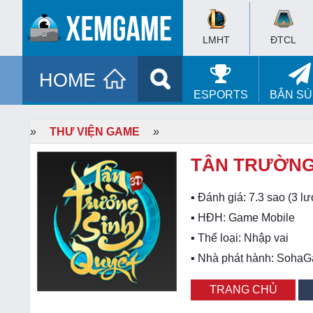
LMHT
ĐTCL
HOME
ESPORTS
BẮN S
»
THƯ VIỆN GAME
»
TÂN TRƯỜNG
▪ Đánh giá:
7.3
sao (
3
lư
▪ HĐH:
Game Mobile
▪ Thể loại:
Nhập vai
▪ Nhà phát hành: Soha
TRANG CHỦ