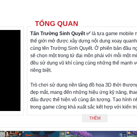
TỔNG QUAN
Tân Trường Sinh Quyết
✅
là tựa game mobile 
thế giới mở được xây dựng nội dung xoay quanh 
cùng tên Trường Sinh Quyết. Ở phiên bản đầu n
sẽ chọn một trong tứ đại môn phái với mỗi một m
đều sử dụng vũ khí cùng cùng những thế mạnh v
riêng biệt.
Trò chơi sử dụng nền tảng đồ họa 3D thời thượn
đẹp mắt, mang đến những hiệu ứng kỹ năng, thao
đấu được thể hiện vô cùng ấn tượng. Tạo hình n
trong game cũng khá xuất sắc kết hợp với kiến tr
hoa lá sinh động,…Tất cả tạo nên một không gia
THÊM
hiệp không thể tuyệt vời hơn trên màn hình di độ
Về gameplay người chơi sẽ nhập vai vào nhân vậ