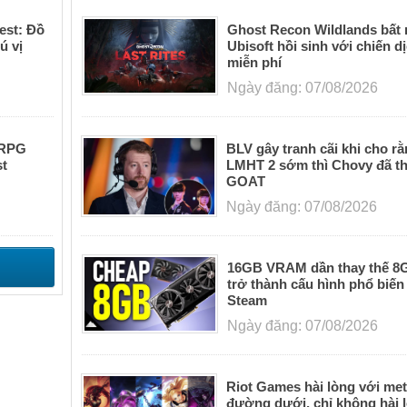
est: Đồ
Ghost Recon Wildlands bất
ú vị
Ubisoft hồi sinh với chiến d
miễn phí
Ngày đăng: 07/08/2026
ORPG
BLV gây tranh cãi khi cho r
st
LMHT 2 sớm thì Chovy đã t
GOAT
Ngày đăng: 07/08/2026
16GB VRAM dần thay thế 
trở thành cấu hình phổ biến
Steam
Ngày đăng: 07/08/2026
Riot Games hài lòng với me
đường dưới, chỉ không hài l