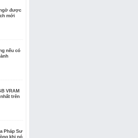
 ngờ được
ịch mới
ằng nếu có
hành
8GB VRAM
 nhất trên
ta Pháp Sư
òng khi nó