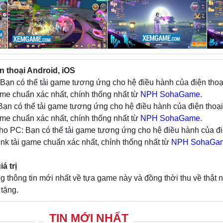
game để cùng phiêu lưu, hành hiệp và tu luyện v
tuyệt thế để xưng bá trong võ lâm. Bên cạnh đó 
có khá nhiều tính năng thú vị mà người chơi có 
và khám phá như hệ thống chế đồ, thú cưỡi, pet 
tuyệt học, luyện khí, thần binh, tâm pháp,…Hay h
 thoại Android, iOS
Kết Hôn cho phép 2 nhân vật khác giới có thể cư
 Bạn có thể tải game tương ứng cho hệ điều hành của điện thoạ
cùng nhau bước đi trên con đường hành tẩu gian
me chuẩn xác nhất, chính thống nhất từ
NPH SohaGame
.
 Bạn có thể tải game tương ứng cho hệ điều hành của điện thoại
me chuẩn xác nhất, chính thống nhất từ
NPH SohaGame
.
ho PC: Bạn có thể tải game tương ứng cho hệ điều hành của đi
nk tải game chuẩn xác nhất, chính thống nhất từ
NPH SohaGa
á trị
hông tin mới nhất về tựa game này và đồng thời thu về thật 
tặng.
TIN MỚI NHẤT