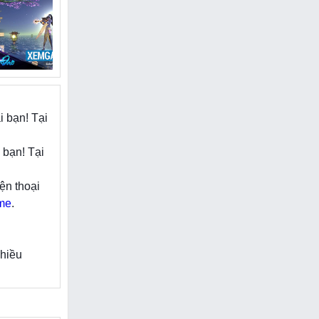
õ công
game còn
thể mày mò
chiến,
ệ thống
ới nhau,
i bạn! Tại
g hồ.
 bạn! Tại
ện thoại
me
.
nhiều