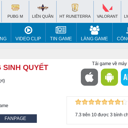
PUBG M
LIÊN QUÂN
HT RUNETERRA
VALORANT
L
ÚNG
VIDEO CLIP
TIN GAME
LÀNG GAME
CÔN
Tải game về máy
 SINH QUYẾT
ợt)
Game
7.3
trên
10
được
3
bình c
FANPAGE