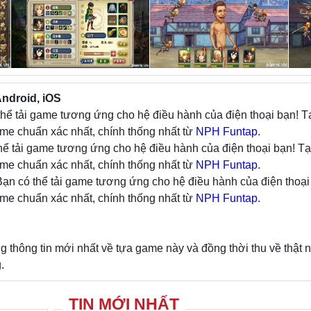
Android, iOS
thể tải game tương ứng cho hệ điều hành của điện thoại bạn! T
me chuẩn xác nhất, chính thống nhất từ
NPH Funtap
.
thể tải game tương ứng cho hệ điều hành của điện thoại bạn! Tạ
me chuẩn xác nhất, chính thống nhất từ
NPH Funtap
.
ạn có thể tải game tương ứng cho hệ điều hành của điện thoại
me chuẩn xác nhất, chính thống nhất từ
NPH Funtap
.
hông tin mới nhất về tựa game này và đồng thời thu về thật 
.
TIN MỚI NHẤT