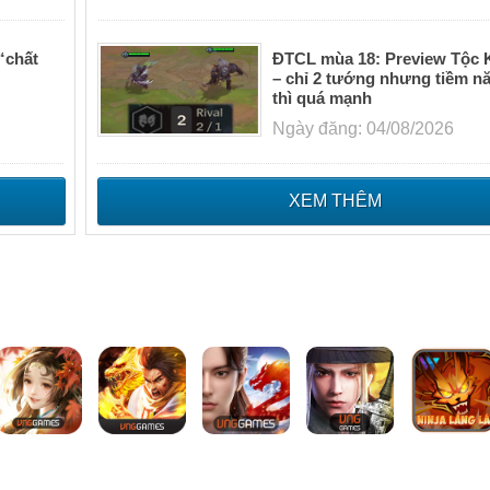
“chất
ĐTCL mùa 18: Preview Tộc 
– chỉ 2 tướng nhưng tiềm n
thì quá mạnh
Ngày đăng: 04/08/2026
XEM THÊM