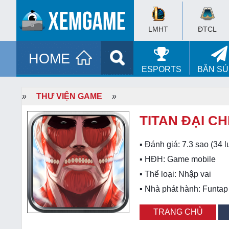
LMHT
ĐTCL
HOME
ESPORTS
BẮN S
»
THƯ VIỆN GAME
»
TITAN ĐẠI CH
▪ Đánh giá:
7.3
sao (
34
l
▪ HĐH:
Game mobile
▪ Thể loại:
Nhập vai
▪ Nhà phát hành: Funtap
TRANG CHỦ