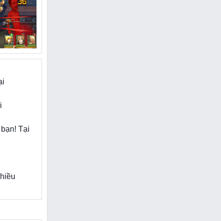
ại
i
 bạn! Tại
nhiều