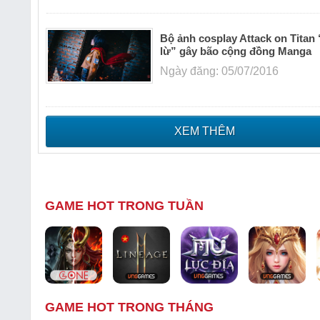
Bộ ảnh cosplay Attack on Titan 
lừ” gây bão cộng đồng Manga
Ngày đăng: 05/07/2016
XEM THÊM
GAME HOT TRONG TUẦN
GAME HOT TRONG THÁNG