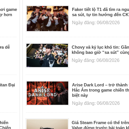
hơi game
Faker tiết lộ T1 đã tìm ra n
sợ hơn
sa sút, tự tin hướng đến C
Ngày đăng: 06/08/2026
ừa dễ
Chovy và kỷ lục khó tin: Gầ
không bao giờ “sa sút” cùn
Ngày đăng: 06/08/2026
itan Đại
Arise Dark Lord – trở thành
Hắc Ám trong game chiến th
biệt này
Ngày đăng: 06/08/2026
hiến
Giá Steam Frame có thể trên
 Chiến
Valve đứng trước bài toán 