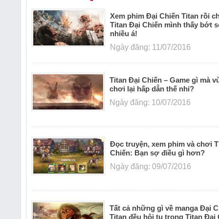
Xem phim Đại Chiến Titan rồi c
Titan Đại Chiến mình thấy bớt 
nhiều á!
Ngày đăng: 11/07/2016
Titan Đại Chiến – Game gì mà v
chơi lại hấp dẫn thế nhỉ?
Ngày đăng: 10/07/2016
Đọc truyện, xem phim và chơi T
Chiến: Bạn sợ điều gì hơn?
Ngày đăng: 09/07/2016
Tất cả những gì về manga Đại C
Titan đều hội tụ trong Titan Đại