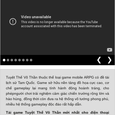
❮
❯
Tuyệt Thế Võ Thần thuộc thể loại game mobile ARPG có đề tài
lịch sử Tam Quốc. Game sở hữu nền tảng đồ họa cực cao, cơ
chế gameplay lại mang tính hành động hoành tráng, cho
phépngười chơi trải nghiệm cảm giác chiến trường rộng lớn và
hào hùng, đồng thời còn đưa ra hệ thống võ tướng phong phú,
nhiều hệ thống gameplay độc đáo rất hấp dẫn.
Tải game Tuyệt Thế Võ Thần mới nhất cho điện thoại