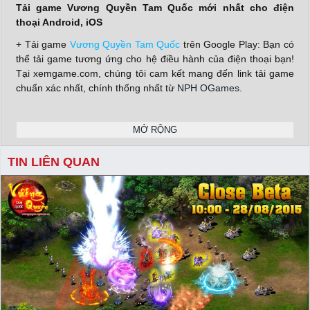
Tải game Vương Quyền Tam Quốc mới nhất cho điện
thoại Android, iOS
+ Tải game
Vương Quyền Tam Quốc
trên Google Play: Bạn có
thể tải game tương ứng cho hệ điều hành của điện thoại bạn!
Tại xemgame.com, chúng tôi cam kết mang đến link tải game
chuẩn xác nhất, chính thống nhất từ
NPH OGames
.
+ Tải game
Vương Quyền Tam Quốc
trên Apple Store: Bạn có
thể tải game tương ứng cho hệ điều hành của điện thoại bạn!
MỞ RỘNG
Tại xemgame.com, chúng tôi cam kết mang đến link tải game
chuẩn xác nhất, chính thống nhất từ
NPH OGames
.
TIN LIÊN QUAN
+ Download bản APK game
Vương Quyền Tam Quốc
cho PC:
Bạn có thể tải game tương ứng cho hệ điều hành của điện
thoại bạn! Tại xemgame.com, chúng tôi cam kết mang đến link
tải game chuẩn xác nhất, chính thống nhất từ
NPH OGames
.
Nhận giftcode game Vương Quyền Tam Quốc siêu giá trị
Hãy đồng hành cùng xemgame.com để cập nhật những thông
tin mới nhất về tựa game này và đồng thời thu về thật nhiều
giftcode, vip code
game giá trị từ
NPH OGames
gửi tặng.