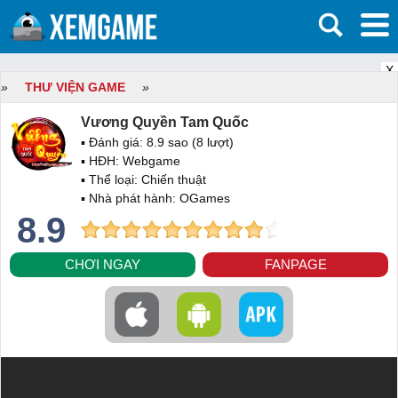
X
»
THƯ VIỆN GAME
»
Vương Quyền Tam Quốc
▪ Đánh giá:
8.9
sao (
8
lượt)
▪ HĐH:
Webgame
▪ Thể loại:
Chiến thuật
▪ Nhà phát hành: OGames
8.9
CHƠI NGAY
FANPAGE