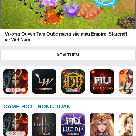
Vương Quyền Tam Quốc mang sắc màu Empire, Starcraft
về Việt Nam
XEM THÊM
Bloodline:
Lineage W
Huyền Thoại
MU: Hồng
Thiên Hạ 
Dòng Máu
Dota 357
Hoả Đao
Tuyệt
GAME HOT TRONG TUẦN
Anh Hùng