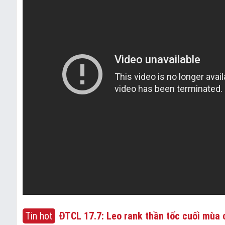
Tin hot
ĐTCL 17.7: Leo rank thần tốc cuối mùa c