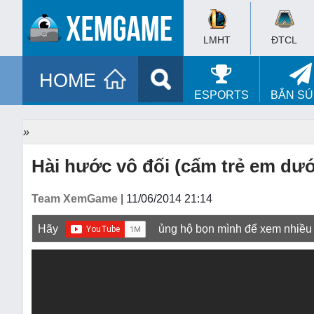
LMHT
ĐTCL
HOME
ESPORTS
BẮN S
»
Hài hước vô đối (cấm trẻ em dưới
Team XemGame
| 11/06/2014 21:14
Hãy
ủng hộ bọn mình để xem nhiều