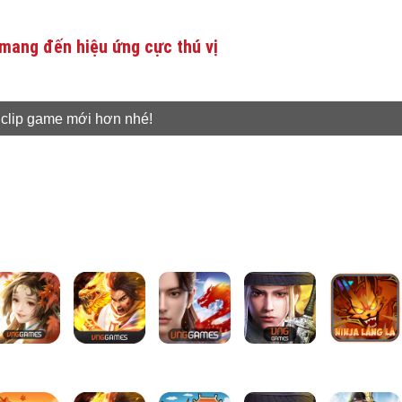
mang đến hiệu ứng cực thú vị
 clip game mới hơn nhé!