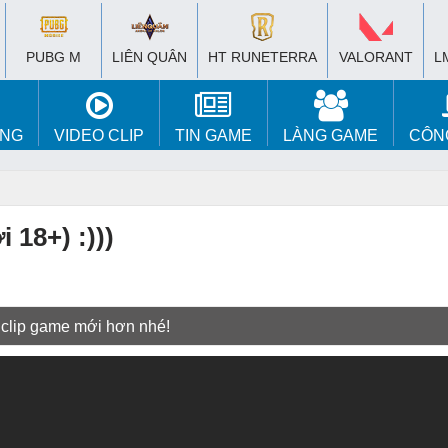
PUBG M
LIÊN QUÂN
HT RUNETERRA
VALORANT
L
ÚNG
VIDEO CLIP
TIN GAME
LÀNG GAME
CÔN
 18+) :)))
 clip game mới hơn nhé!