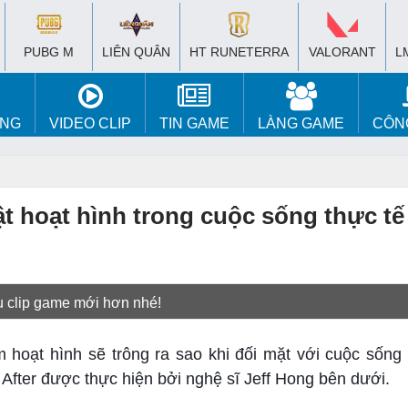
PUBG M
LIÊN QUÂN
HT RUNETERRA
VALORANT
L
ÚNG
VIDEO CLIP
TIN GAME
LÀNG GAME
CÔN
t hoạt hình trong cuộc sống thực tế
u clip game mới hơn nhé!
 hoạt hình sẽ trông ra sao khi đối mặt với cuộc sống 
fter được thực hiện bởi nghệ sĩ Jeff Hong bên dưới.