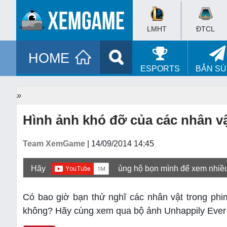
LMHT
ĐTCL
HOME
ESPORTS
BẮN S
»
Hình ảnh khó đỡ của các nhân vậ
Team XemGame
| 14/09/2014 14:45
Hãy
ủng hộ bọn mình để xem nhiề
Có bao giờ bạn thử nghĩ các nhân vật trong phim
không? Hãy cùng xem qua bộ ảnh Unhappily Ever A