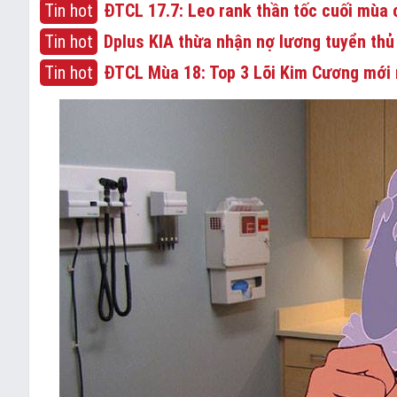
Tin hot
ĐTCL 17.7: Leo rank thần tốc cuối mùa c
Tin hot
Dplus KIA thừa nhận nợ lương tuyển thủ
Tin hot
ĐTCL Mùa 18: Top 3 Lõi Kim Cương mới 