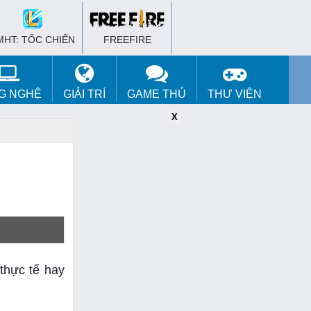
MHT: TỐC CHIẾN
FREEFIRE
G NGHỆ
GIẢI TRÍ
GAME THỦ
THƯ VIỆN
X
X
X
thực tế hay