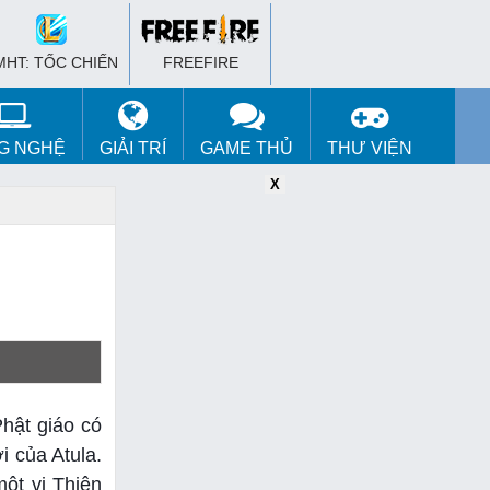
MHT: TỐC CHIẾN
FREEFIRE
G NGHỆ
GIẢI TRÍ
GAME THỦ
THƯ VIỆN
X
X
X
Phật giáo có
i của Atula.
một vị Thiên