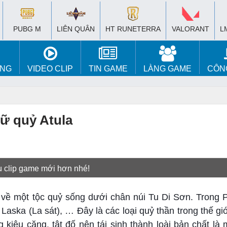
PUBG M
LIÊN QUÂN
HT RUNETERRA
VALORANT
L
ÚNG
VIDEO CLIP
TIN GAME
LÀNG GAME
CÔN
nữ quỷ Atula
u clip game mới hơn nhé!
ộc về một tộc quỷ sống dưới chân núi Tu Di Sơn. Trong 
Laska (La sát), … Đây là các loại quỷ thần trong thế giớ
 kiêu căng, tật đố nên tái sinh thành loài bản chất là 