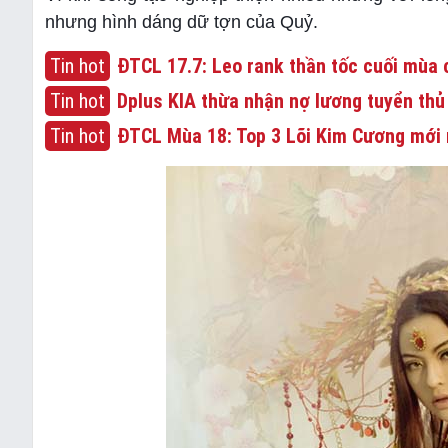
nhưng hình dáng dữ tợn của Quỷ.
Tin hot
ĐTCL 17.7: Leo rank thần tốc cuối mùa c
Tin hot
Dplus KIA thừa nhận nợ lương tuyển thủ
Tin hot
ĐTCL Mùa 18: Top 3 Lõi Kim Cương mới 