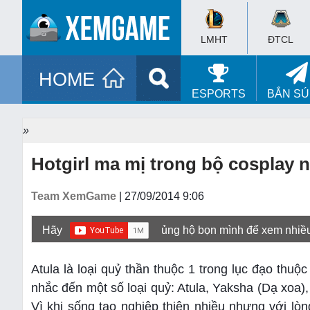
LMHT
ĐTCL
HOME
ESPORTS
BẮN S
»
Hotgirl ma mị trong bộ cosplay 
Team XemGame
| 27/09/2014 9:06
Hãy
ủng hộ bọn mình để xem nhiề
Atula là loại quỷ thần thuộc 1 trong lục đạo thu
nhắc đến một số loại quỷ: Atula, Yaksha (Dạ xoa), 
Vì khi sống tạo nghiệp thiện nhiều nhưng với lòng