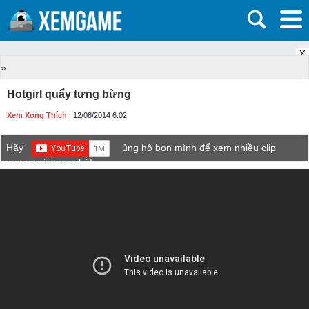
X
»
Hotgirl quẩy tưng bừng
Xem Xong Thích
| 12/08/2014 6:02
Hãy
ủng hộ bọn mình để xem nhiều clip
game mới hơn nhé!