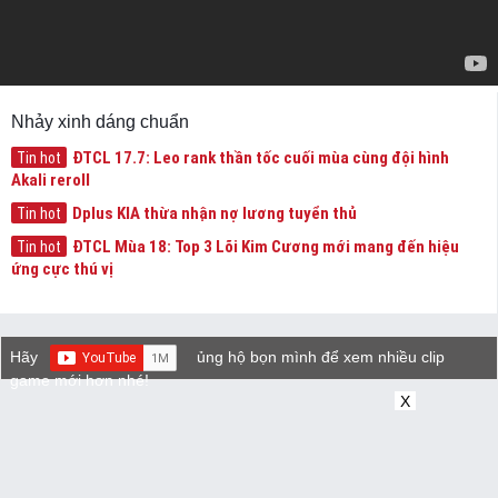
Nhảy xinh dáng chuẩn
ĐTCL 17.7: Leo rank thần tốc cuối mùa cùng đội hình
Tin hot
Akali reroll
Dplus KIA thừa nhận nợ lương tuyển thủ
Tin hot
ĐTCL Mùa 18: Top 3 Lõi Kim Cương mới mang đến hiệu
Tin hot
ứng cực thú vị
Hãy
ủng hộ bọn mình để xem nhiều clip
game mới hơn nhé!
X