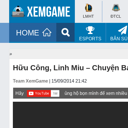
LMHT
ĐTCL
HOME
ESPORTS
BẮN S
»
Hữu Công, Linh Miu – Chuyện B
Team XemGame
| 15/09/2014 21:42
Hãy
ủng hộ bọn mình để xem nhiều