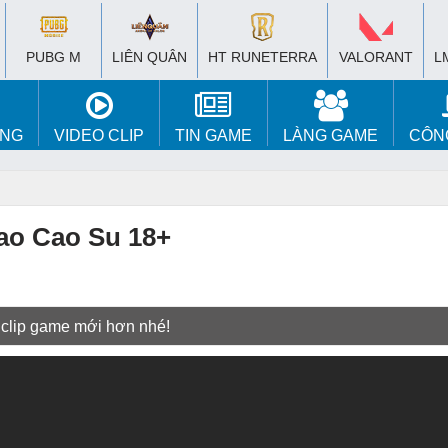
PUBG M
LIÊN QUÂN
HT RUNETERRA
VALORANT
L
ÚNG
VIDEO CLIP
TIN GAME
LÀNG GAME
CÔN
ao Cao Su 18+
 clip game mới hơn nhé!