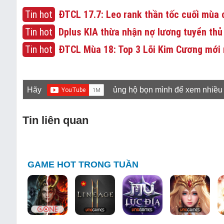
Tin hot
ĐTCL 17.7: Leo rank thần tốc cuối mùa c
Tin hot
Dplus KIA thừa nhận nợ lương tuyển thủ
Tin hot
ĐTCL Mùa 18: Top 3 Lõi Kim Cương mới 
Hãy
ủng hộ bọn mình để xem nhiều
Tin liên quan
GAME HOT TRONG TUẦN