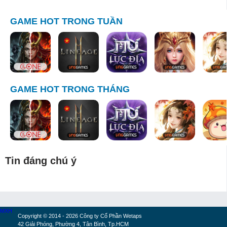
GAME HOT TRONG TUẦN
GAME HOT TRONG THÁNG
Tin đáng chú ý
MXH
Copyright © 2014 - 2026 Công ty Cổ Phần Wetaps
42 Giải Phóng, Phường 4, Tân Bình, Tp.HCM