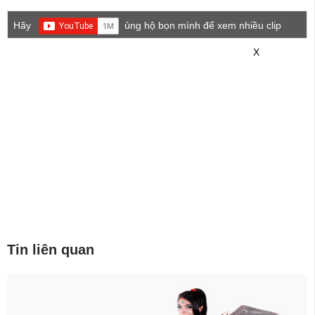
Hãy
ủng hộ bọn mình để xem nhiều clip
game mới hơn nhé!
X
Tin liên quan