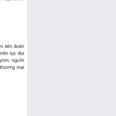
ợc tiên đoán
trên lục địa
kyrim; người
 thương mại