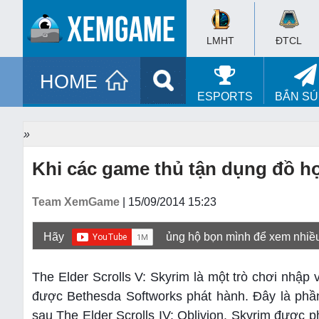
LMHT
ĐTCL
HOME
ESPORTS
BẮN S
»
Khi các game thủ tận dụng đồ họ
Team XemGame
| 15/09/2014 15:23
Hãy
ủng hộ bọn mình để xem nhiề
The Elder Scrolls V: Skyrim là một trò chơi nhập
được Bethesda Softworks phát hành. Đây là phần
sau The Elder Scrolls IV: Oblivion. Skyrim được