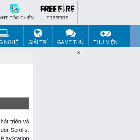
MHT: TỐC CHIẾN
FREEFIRE
G NGHỆ
GIẢI TRÍ
GAME THỦ
THƯ VIỆN
X
X
X
hát triển và
er Scrolls,
 PlayStation