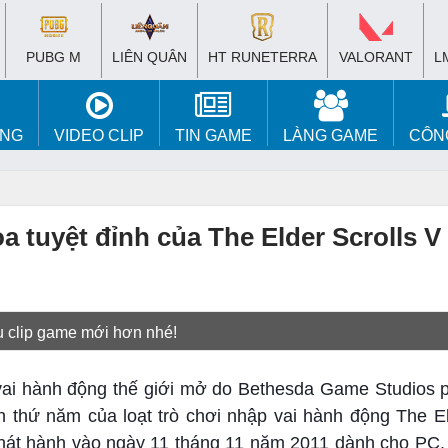
PUBG M
LIÊN QUÂN
HT RUNETERRA
VALORANT
L
ÚNG
VIDEO CLIP
TIN GAME
LÀNG GAME
CÔN
a tuyệt đỉnh của The Elder Scrolls V
u clip game mới hơn nhé!
 vai hành động thế giới mở do Bethesda Game Studios p
 thứ năm của loạt trò chơi nhập vai hành động The Eld
 phát hành vào ngày 11 tháng 11 năm 2011 dành cho PC,