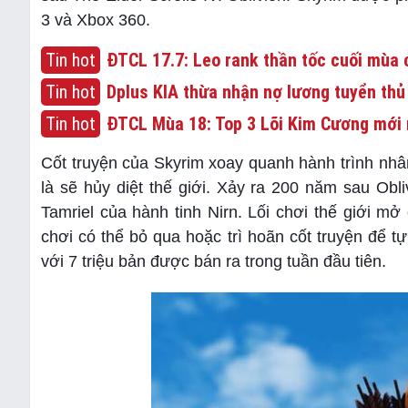
3 và Xbox 360.
Tin hot
ĐTCL 17.7: Leo rank thần tốc cuối mùa c
Tin hot
Dplus KIA thừa nhận nợ lương tuyển thủ
Tin hot
ĐTCL Mùa 18: Top 3 Lõi Kim Cương mới 
Cốt truyện của Skyrim xoay quanh hành trình nhâ
là sẽ hủy diệt thế giới. Xảy ra 200 năm sau Obliv
Tamriel của hành tinh Nirn. Lối chơi thế giới mở 
chơi có thể bỏ qua hoặc trì hoãn cốt truyện để
với 7 triệu bản được bán ra trong tuần đầu tiên.