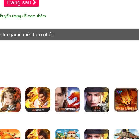
Trang sau
huyển trang để xem thêm
 clip game mới hơn nhé!