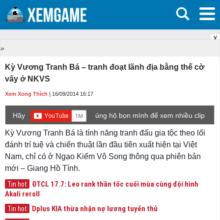
X
»
Kỳ Vương Tranh Bá – tranh đoạt lãnh địa bằng thế cờ
vây ở NKVS
Xem Xong Thích
| 16/09/2014 16:17
Hãy
ủng hộ bọn mình để xem nhiều clip
game mới hơn nhé!
Kỳ Vương Tranh Bá là tính năng tranh đấu gia tộc theo lối
đánh trí tuệ và chiến thuật lần đầu tiên xuất hiện tại Việt
Nam, chỉ có ở Ngạo Kiếm Vô Song thông qua phiên bản
mới – Giang Hồ Tình.
ĐTCL 17.7: Leo rank thần tốc cuối mùa cùng đội hình
Tin hot
Akali reroll
Dplus KIA thừa nhận nợ lương tuyển thủ
Tin hot