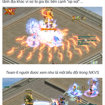
lãnh địa khác vì sợ bị gia tộc bên cạnh “úp sọt”…
Team 6 người được xem như là một tiểu đội trong NKVS