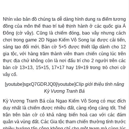
Nhìn vào bản đồ chúng ta dễ dàng hình dung ra điểm tương
đồng của môn thể thao trí tuệ thịnh hành ở các quốc gia Á
Đông (cờ vây). Cũng là chiếm đóng, bao vây nhưng cách
chơi trong game 2D Ngạo Kiếm Vô Song lại được cải tiến,
sáng tạo đổi mới. Bàn cờ 5×5 được thiết lập dành cho 12
gia tộc, với hàng trăm thành viên tham chiến cùng lúc trên
thực địa chứ không còn là nơi đấu trí cho 2 người trên các
bàn cờ 13×13, 15×15, 17×17 hay 19×19 trong trò chơi cờ
vây cổ.
[youtube]sgxQ7GDRJQ0[/youtube]
Clip giới thiệu tính năng
Kỳ Vương Tranh Bá
Kỳ Vương Tranh Bá của Ngạo Kiếm Vô Song có mục đích
duy nhất là chiếm được nhiều đất, càng rộng càng tốt. Thế
trận trên bàn cờ có khả năng biến hoá cao với các đám
quân và vùng đất. Các Gia tộc tham chiến thường tính trước
nhiều hướng tấn công không chỉ cho một team mà cùng lúc