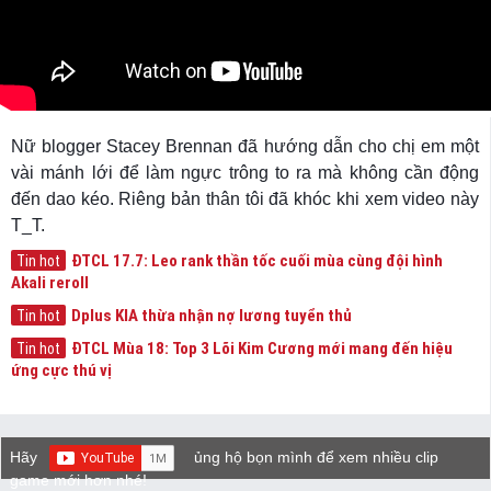
Nữ blogger Stacey Brennan đã hướng dẫn cho chị em một
vài mánh lới để làm ngực trông to ra mà không cần động
đến dao kéo. Riêng bản thân tôi đã khóc khi xem video này
T_T.
ĐTCL 17.7: Leo rank thần tốc cuối mùa cùng đội hình
Tin hot
Akali reroll
Dplus KIA thừa nhận nợ lương tuyển thủ
Tin hot
ĐTCL Mùa 18: Top 3 Lõi Kim Cương mới mang đến hiệu
Tin hot
ứng cực thú vị
Hãy
ủng hộ bọn mình để xem nhiều clip
game mới hơn nhé!