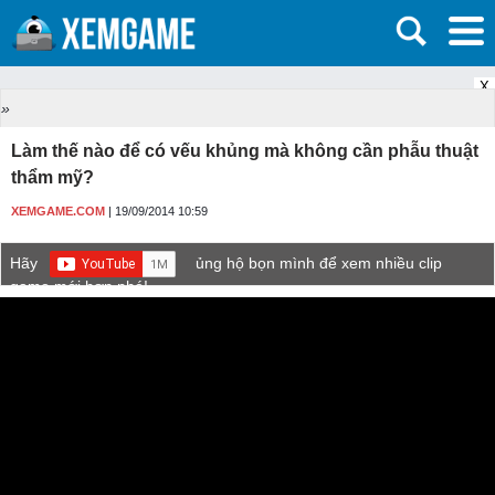
X
»
Làm thế nào để có vếu khủng mà không cần phẫu thuật
thẩm mỹ?
XEMGAME.COM
| 19/09/2014 10:59
Hãy
ủng hộ bọn mình để xem nhiều clip
game mới hơn nhé!