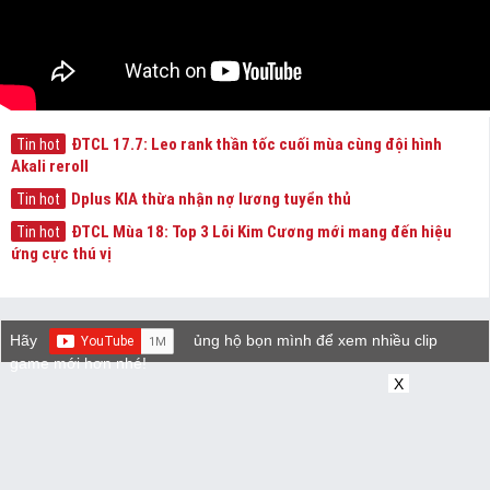
ĐTCL 17.7: Leo rank thần tốc cuối mùa cùng đội hình
Tin hot
Akali reroll
Dplus KIA thừa nhận nợ lương tuyển thủ
Tin hot
ĐTCL Mùa 18: Top 3 Lõi Kim Cương mới mang đến hiệu
Tin hot
ứng cực thú vị
Hãy
ủng hộ bọn mình để xem nhiều clip
game mới hơn nhé!
X