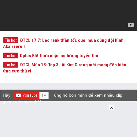
ĐTCL 17.7: Leo rank thần tốc cuối mùa cùng đội hình
Tin hot
Akali reroll
Dplus KIA thừa nhận nợ lương tuyển thủ
Tin hot
ĐTCL Mùa 18: Top 3 Lõi Kim Cương mới mang đến hiệu
Tin hot
ứng cực thú vị
Hãy
ủng hộ bọn mình để xem nhiều clip
game mới hơn nhé!
X