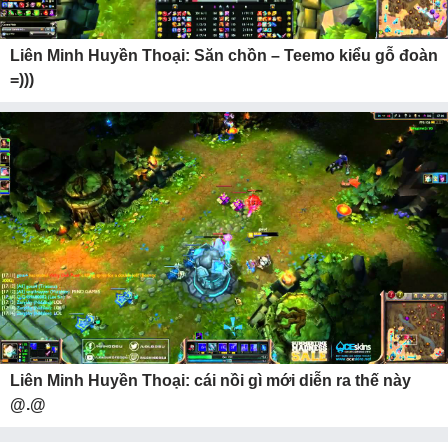
Liên Minh Huyền Thoại: Săn chồn – Teemo kiểu gỗ đoàn
=)))
Liên Minh Huyền Thoại: cái nồi gì mới diễn ra thế này
@.@