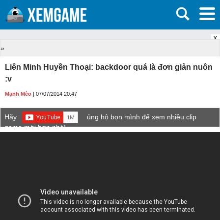
X
»
Liên Minh Huyền Thoại: backdoor quá là đơn giản nuôn
:v
Mạnh Mèo
| 07/07/2014 20:47
Hãy
ủng hộ bọn mình để xem nhiều clip
game mới hơn nhé!