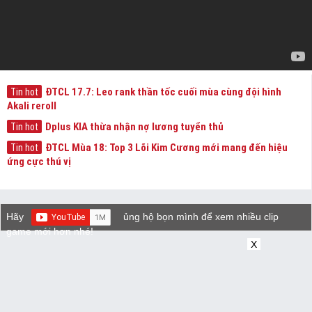
ĐTCL 17.7: Leo rank thần tốc cuối mùa cùng đội hình
Tin hot
Akali reroll
Dplus KIA thừa nhận nợ lương tuyển thủ
Tin hot
ĐTCL Mùa 18: Top 3 Lõi Kim Cương mới mang đến hiệu
Tin hot
ứng cực thú vị
Hãy
ủng hộ bọn mình để xem nhiều clip
game mới hơn nhé!
X