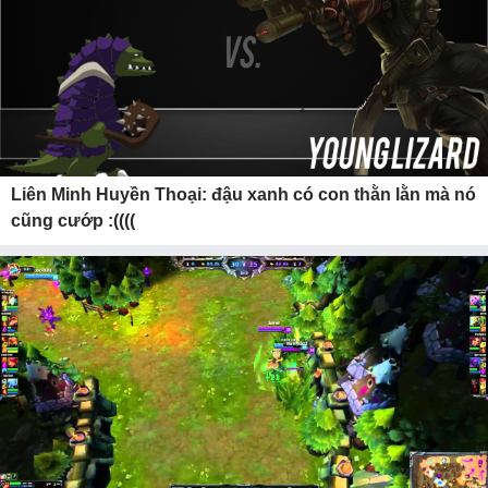
Liên Minh Huyền Thoại: đậu xanh có con thằn lằn mà nó
cũng cướp :((((