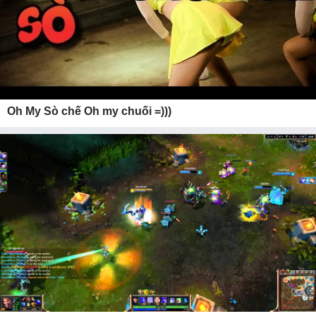
Oh My Sò chế Oh my chuối =)))