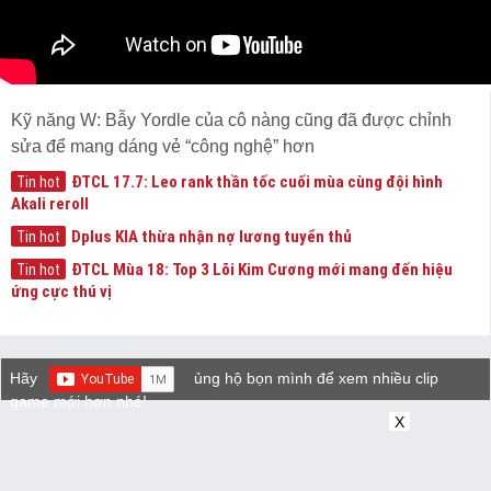
Kỹ năng W: Bẫy Yordle của cô nàng cũng đã được chỉnh
sửa để mang dáng vẻ “công nghệ” hơn
ĐTCL 17.7: Leo rank thần tốc cuối mùa cùng đội hình
Tin hot
Akali reroll
Dplus KIA thừa nhận nợ lương tuyển thủ
Tin hot
ĐTCL Mùa 18: Top 3 Lõi Kim Cương mới mang đến hiệu
Tin hot
ứng cực thú vị
Hãy
ủng hộ bọn mình để xem nhiều clip
game mới hơn nhé!
X